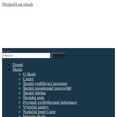
Přeskočit na obsah
Základní
škola
náměstí
Curieových
Přepnout
Přepnout
Vyhledávání
mobilní
vyhledávací
menu
pole
Domů
Škola
O škole
Curier
Školní vzdělávací program
Školní poradenské pracoviště
Školní jídelna
Školská rada
Povinně zveřejňované informace
Výroční zprávy
Nadační fond Curie
Historie školy