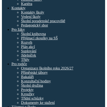
Kariéra
Kontakty
Kontakty školy
Vedení školy
Školní poradenské pracoviště
Pedagogický sbor
Pro žáky
Školní knihovna
Přijímací zkoušky na SŠ
Rozvrh
Plán akcí
Suplování
Jídelníček
Třídy
Pro rodiče
Organizace školního roku 2026/27
Příměstské tábory
Bakaláři
Konzultační hodiny
Školní družina
Projekty
Kroužky
Třídní schůzky
Dokumenty ke stažení
Zájemci o školu