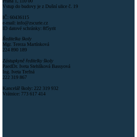
Praha 1, 110 00
Vstup do budovy je z Dušní ulice č. 19
IČ: 60436115
e-mail: info@zscurie.cz
ID datové schránky: 8f5yrit
Ředitelka školy
Mgr. Tereza Martínková
224 890 189
Zástupkyně ředitelky školy
PaedDr. Iveta Stehlíková Bassyová
Ing. Iveta Trefná
222 319 867
Kancelář školy: 222 319 932
Vrátnice: 773 617 414