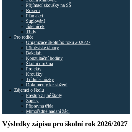
Přijímací zkoušky na SŠ
Rozvrh
Plán akcí
Suplování
Jídelníček
Třídy
Pro rodiče
Organizace školního roku 2026/27
Příměstské tábory
Bakaláři
Konzultační hodiny
Školní družina
Projekty
Kroužky
Třídní schůzky
Dokumenty ke stažení
Zájemci o školu
Přestup z jiné školy
Zápisy
Přípravná třída
Mimořádně nadaní žáci
Výsledky zápisu pro školní rok 2026/2027