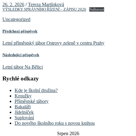
26. 2. 2026
/
Tereza Martínková
VÝSLEDKY SPRÁVNÍHO ŘÍZENÍ – ZÁPISU 2026
Stáhnout
Uncategorized
Předchozí příspěvek
Letní příměstský tábor Ostrovy zeleně v centru Prahy
Následující příspěvek
Letní tábor Na Bělici
Rychlé odkazy
Kde je školní družina?
Kroužky
Příměstské tábory
Bakaláři
Jídelníček
Suplování
Do nového školního roku s novou knihou
Srpen 2026