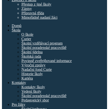
Přestup z jiné školy
Zápisy
Přípravná třída
Mimořádně nadaní žáci
Domů
Škola
O škole
Curier
Školní vzdělávací program
Školní poradenské pracoviště
Školní jídelna
Školská rada
Povinně zveřejňované informace
Výroční zprávy
Nadační fond Curie
Historie školy
Kariéra
Kontakty
Kontakty školy
Vedení školy
Školní poradenské pracoviště
Pedagogický sbor
Pro žáky
Školní knihovna