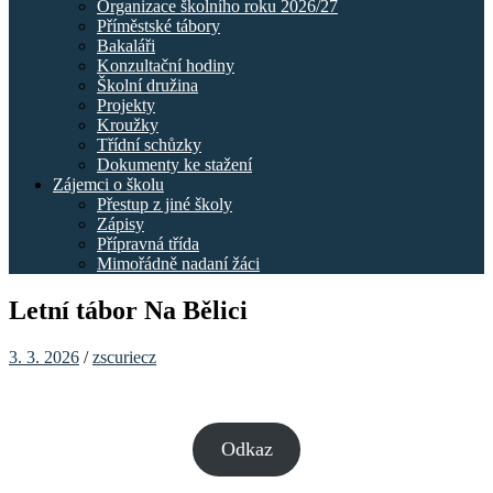
Organizace školního roku 2026/27
Příměstské tábory
Bakaláři
Konzultační hodiny
Školní družina
Projekty
Kroužky
Třídní schůzky
Dokumenty ke stažení
Zájemci o školu
Přestup z jiné školy
Zápisy
Přípravná třída
Mimořádně nadaní žáci
Letní tábor Na Bělici
3. 3. 2026
/
zscuriecz
Odkaz