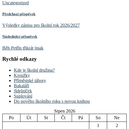
Uncategorized
Předchozí příspěvek
Výsledky zápisu pro školní rok 2026/2027
Následující příspěvek
Běh Petřín třikrát jinak
Rychlé odkazy
Kde je školní družina?
Kroužky
Příměstské tábory
Bakaláři
Jídelníček
Suplování
Do nového školního roku s novou knihou
Srpen 2026
Po
Út
St
Čt
Pá
So
Ne
1
2