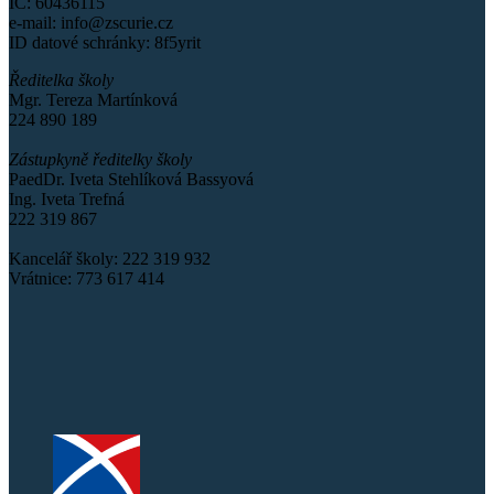
IČ: 60436115
e-mail: info@zscurie.cz
ID datové schránky: 8f5yrit
Ředitelka školy
Mgr. Tereza Martínková
224 890 189
Zástupkyně ředitelky školy
PaedDr. Iveta Stehlíková Bassyová
Ing. Iveta Trefná
222 319 867
Kancelář školy: 222 319 932
Vrátnice: 773 617 414