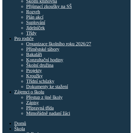
Školní knihovna
Přijímací zkoušky na SŠ
Rozvrh
Plán akcí
Suplování
Jídelníček
Třídy
Pro rodiče
Organizace školního roku 2026/27
Příměstské tábory
Bakaláři
Konzultační hodiny
Školní družina
Projekty
Kroužky
Třídní schůzky
Dokumenty ke stažení
Zájemci o školu
Přestup z jiné školy
Zápisy
Přípravná třída
Mimořádně nadaní žáci
Domů
Škola