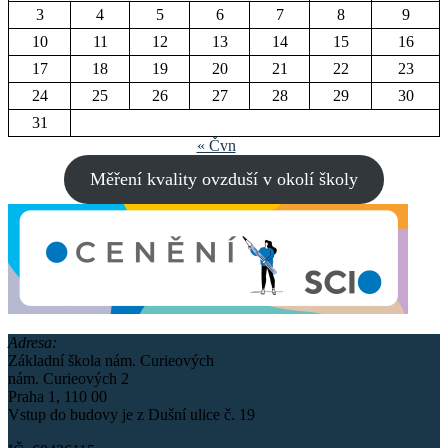
3
4
5
6
7
8
9
10
11
12
13
14
15
16
17
18
19
20
21
22
23
24
25
26
27
28
29
30
31
« Čvn
Měření kvality ovzduší v okolí školy
Adresa:
Základní škola nám. Curieových
nám. Curieových 2
Praha 1, 110 00
Vstup do budovy je z Dušní ulice č. 19