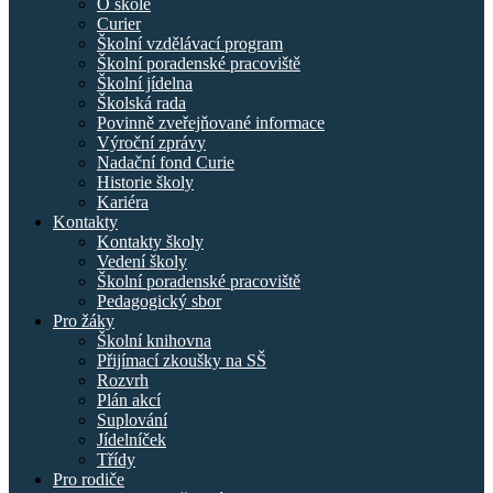
O škole
Curier
Školní vzdělávací program
Školní poradenské pracoviště
Školní jídelna
Školská rada
Povinně zveřejňované informace
Výroční zprávy
Nadační fond Curie
Historie školy
Kariéra
Kontakty
Kontakty školy
Vedení školy
Školní poradenské pracoviště
Pedagogický sbor
Pro žáky
Školní knihovna
Přijímací zkoušky na SŠ
Rozvrh
Plán akcí
Suplování
Jídelníček
Třídy
Pro rodiče