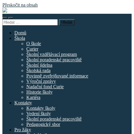
Přeskočit na obsah
Základní
škola
Přepnout
Přepnout
náměstí
Vyhledávání
mobilní
vyhledávací
Curieových
menu
pole
Domů
Škola
O škole
Curier
Školní vzdělávací program
Školní poradenské pracoviště
Školní jídelna
Školská rada
Povinně zveřejňované informace
Výroční zprávy
Nadační fond Curie
Historie školy
Kariéra
Kontakty
Kontakty školy
Vedení školy
Školní poradenské pracoviště
Pedagogický sbor
Pro žáky