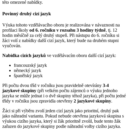
této omezené nabídky.
Povinný druhý cizí jazyk
Výuka tohoto vzdělávacího oboru je realizována v návaznosti na
profilaci školy
od 6. ročníku v rozsahu 3 hodiny týdně
, tj. 12
hodin měsíčně za celý druhý stupeň. Při nástupu do 6. ročníku si
žáci volí z nabídky další cizí jazyk, který bude na druhém stupni
vyučován.
Nabídka cizích jazyků
ve vzdělávacím oboru další cizí jazyk:
francouzský jazyk
německý jazyk
španělský jazyk
Při počtu dvou tříd v ročníku jsou pravidelně otevírány
3-4
jazykové skupiny
(při velkém počtu zájemců o výuku jednoho
jazyka se může jednat i o dvě skupiny téhož jazyka), při počtu jedné
třídy v ročníku jsou zpravidla otevřeny
2 jazykové skupiny
.
Žáci si při výběru zvolí jeden cizí jazyk jako prioritní, druhý pak
jako náhradní variantu. Pokud nebude otevřena jazyková skupina s
výukou cizího jazyka, který si žák prioritně zvolil, bude tento žák
zařazen do jazykové skupiny podle náhradní volby cizího jazyka.