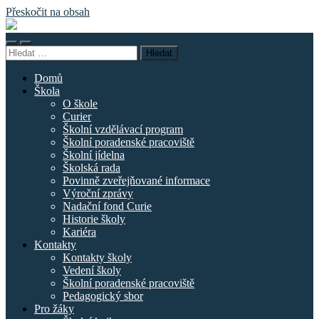
Přeskočit na obsah
Základní
škola
Přepnout
Přepnout
náměstí
Vyhledávání
mobilní
vyhledávací
Curieových
menu
pole
Domů
Škola
O škole
Curier
Školní vzdělávací program
Školní poradenské pracoviště
Školní jídelna
Školská rada
Povinně zveřejňované informace
Výroční zprávy
Nadační fond Curie
Historie školy
Kariéra
Kontakty
Kontakty školy
Vedení školy
Školní poradenské pracoviště
Pedagogický sbor
Pro žáky