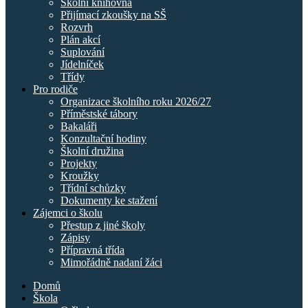
Školní knihovna
Přijímací zkoušky na SŠ
Rozvrh
Plán akcí
Suplování
Jídelníček
Třídy
Pro rodiče
Organizace školního roku 2026/27
Příměstské tábory
Bakaláři
Konzultační hodiny
Školní družina
Projekty
Kroužky
Třídní schůzky
Dokumenty ke stažení
Zájemci o školu
Přestup z jiné školy
Zápisy
Přípravná třída
Mimořádně nadaní žáci
Domů
Škola