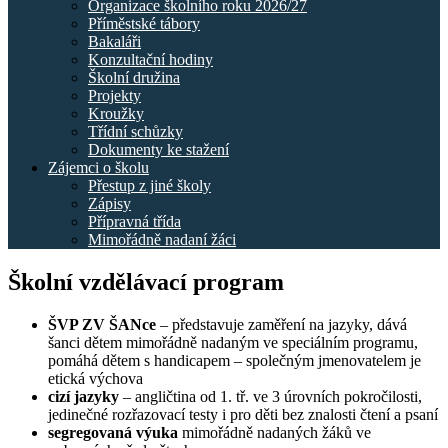
Organizace školního roku 2026/27
Příměstské tábory
Bakaláři
Konzultační hodiny
Školní družina
Projekty
Kroužky
Třídní schůzky
Dokumenty ke stažení
Zájemci o školu
Přestup z jiné školy
Zápisy
Přípravná třída
Mimořádně nadaní žáci
Školní vzdělávací program
ŠVP ZV ŠANce
– představuje zaměření na jazyky, dává
šanci dětem mimořádně nadaným ve speciálním programu,
pomáhá dětem s handicapem – společným jmenovatelem je
etická výchova
cizí jazyky
– angličtina od 1. tř. ve 3 úrovních pokročilosti,
jedinečné rozřazovací testy i pro děti bez znalosti čtení a psaní
segregovaná výuka
mimořádně nadaných žáků ve