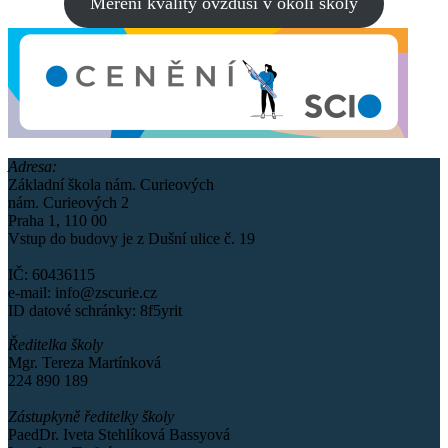
Měření kvality ovzduší v okolí školy
Adresa:
Základní škola nám. Curieových
nám. Curieových 2
Praha 1, 110 00
Vstup do budovy je z Dušní ulice č. 19
IČ: 60436115
e-mail: info@zscurie.cz
ID datové schránky: 8f5yrit
Ředitelka školy
Mgr. Tereza Martínková
224 890 189
Zástupkyně ředitelky školy
PaedDr. Iveta Stehlíková Bassyová