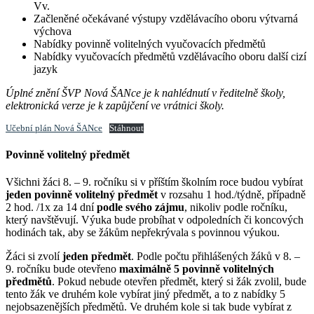
Vv.
Začleněné očekávané výstupy vzdělávacího oboru výtvarná
výchova
Nabídky povinně volitelných vyučovacích předmětů
Nabídky vyučovacích předmětů vzdělávacího oboru další cizí
jazyk
Úplné znění ŠVP Nová ŠANce je k nahlédnutí v ředitelně školy,
elektronická verze je k zapůjčení ve vrátnici školy.
Učební plán Nová ŠANce
Stáhnout
Povinně volitelný předmět
Všichni žáci 8. – 9. ročníku si v příštím školním roce budou vybírat
jeden povinně volitelný předmět
v rozsahu 1 hod./týdně, případně
2 hod. /1x za 14 dní
podle svého zájmu
, nikoliv podle ročníku,
který navštěvují. Výuka bude probíhat v odpoledních či koncových
hodinách tak, aby se žákům nepřekrývala s povinnou výukou.
Žáci si zvolí
jeden předmět
. Podle počtu přihlášených žáků v 8. –
9. ročníku bude otevřeno
maximálně 5 povinně volitelných
předmětů
. Pokud nebude otevřen předmět, který si žák zvolil, bude
tento žák ve druhém kole vybírat jiný předmět, a to z nabídky 5
nejobsazenějších předmětů. Ve druhém kole si tak bude vybírat z