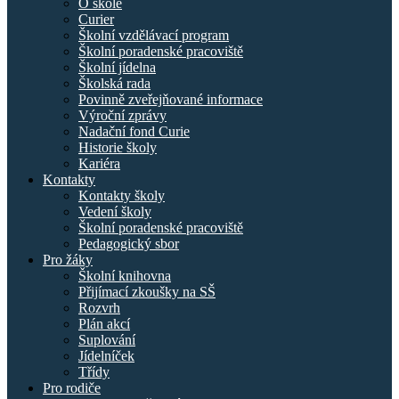
O škole
Curier
Školní vzdělávací program
Školní poradenské pracoviště
Školní jídelna
Školská rada
Povinně zveřejňované informace
Výroční zprávy
Nadační fond Curie
Historie školy
Kariéra
Kontakty
Kontakty školy
Vedení školy
Školní poradenské pracoviště
Pedagogický sbor
Pro žáky
Školní knihovna
Přijímací zkoušky na SŠ
Rozvrh
Plán akcí
Suplování
Jídelníček
Třídy
Pro rodiče