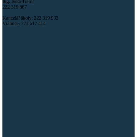
Ing. Iveta Trefná
222 319 867
Kancelář školy: 222 319 932
Vrátnice: 773 617 414