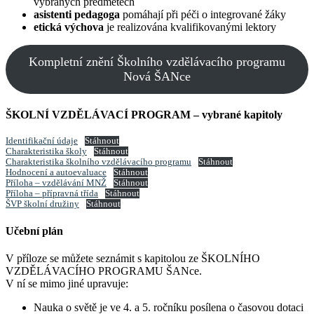
vybraných předmětech
asistenti pedagoga
pomáhají při péči o integrované žáky
etická výchova
je realizována kvalifikovanými lektory
Kompletní znění Školního vzdělávacího programu
Nová ŠANce
ŠKOLNÍ VZDĚLÁVACÍ PROGRAM – vybrané kapitoly
Identifikační údaje
Stáhnout
Charakteristika školy
Stáhnout
Charakteristika školního vzdělávacího programu
Stáhnout
Hodnocení a autoevaluace
Stáhnout
Příloha – vzdělávání MNŽ
Stáhnout
Příloha – přípravná třída
Stáhnout
ŠVP školní družiny
Stáhnout
Učební plán
V příloze se můžete seznámit s kapitolou ze ŠKOLNÍHO
VZDĚLÁVACÍHO PROGRAMU ŠANce.
V ní se mimo jiné upravuje:
Nauka o světě je ve 4. a 5. ročníku posílena o časovou dotaci