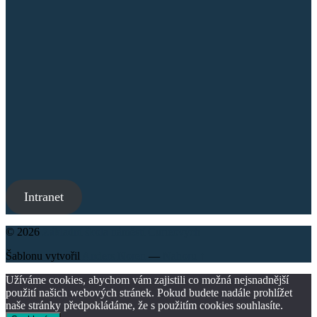
Intranet
© 2026
Základní škola náměstí Curieových
Šablonu vytvořil
Anders Noren
—
Nahoru ↑
Užíváme cookies, abychom vám zajistili co možná nejsnadnější
použití našich webových stránek. Pokud budete nadále prohlížet
naše stránky předpokládáme, že s použitím cookies souhlasíte.