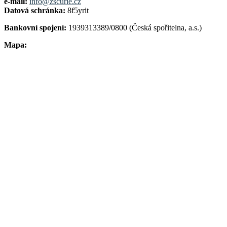
e-mail:
info@zscurie.cz
Datová schránka:
8f5yrit
Bankovní spojení:
1939313389/0800 (Česká spořitelna, a.s.)
Mapa: