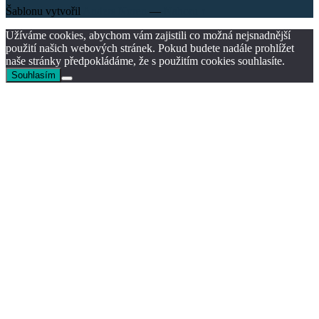
Šablonu vytvořil
Anders Noren
—
Nahoru ↑
Užíváme cookies, abychom vám zajistili co možná nejsnadnější
použití našich webových stránek. Pokud budete nadále prohlížet
naše stránky předpokládáme, že s použitím cookies souhlasíte.
Souhlasím