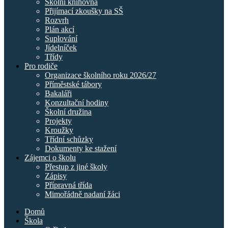
Školní knihovna
Přijímací zkoušky na SŠ
Rozvrh
Plán akcí
Suplování
Jídelníček
Třídy
Pro rodiče
Organizace školního roku 2026/27
Příměstské tábory
Bakaláři
Konzultační hodiny
Školní družina
Projekty
Kroužky
Třídní schůzky
Dokumenty ke stažení
Zájemci o školu
Přestup z jiné školy
Zápisy
Přípravná třída
Mimořádně nadaní žáci
Domů
Škola