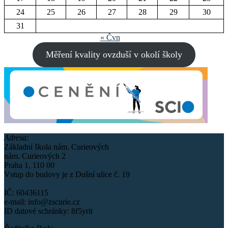
24
25
26
27
28
29
30
31
« Čvn
Měření kvality ovzduší v okolí školy
Adresa:
Základní škola nám. Curieových
nám. Curieových 2
Praha 1, 110 00
Vstup do budovy je z Dušní ulice č. 19
IČ: 60436115
e-mail: info@zscurie.cz
ID datové schránky: 8f5yrit