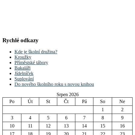
Rychlé odkazy
Kde je školní družina?
Kroužky
Příměstské tábory
Bakaláři
Jídelníček
Suplování
Do nového školního roku s novou knihou
Srpen 2026
Po
Út
St
Čt
Pá
So
Ne
1
2
3
4
5
6
7
8
9
10
11
12
13
14
15
16
17
18
19
20
21
22
23