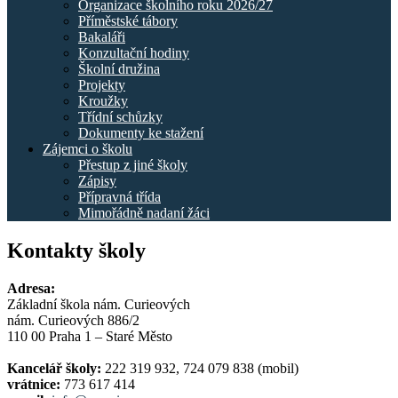
Organizace školního roku 2026/27
Příměstské tábory
Bakaláři
Konzultační hodiny
Školní družina
Projekty
Kroužky
Třídní schůzky
Dokumenty ke stažení
Zájemci o školu
Přestup z jiné školy
Zápisy
Přípravná třída
Mimořádně nadaní žáci
Kontakty školy
Adresa:
Základní škola nám. Curieových
nám. Curieových 886/2
110 00 Praha 1 – Staré Město
Kancelář školy:
222 319 932, 724 079 838 (mobil)
vrátnice:
773 617 414