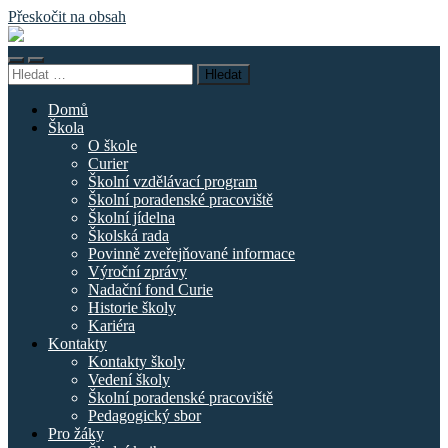
Přeskočit na obsah
Základní
škola
Přepnout
Přepnout
náměstí
Vyhledávání
mobilní
vyhledávací
Curieových
menu
pole
Domů
Škola
O škole
Curier
Školní vzdělávací program
Školní poradenské pracoviště
Školní jídelna
Školská rada
Povinně zveřejňované informace
Výroční zprávy
Nadační fond Curie
Historie školy
Kariéra
Kontakty
Kontakty školy
Vedení školy
Školní poradenské pracoviště
Pedagogický sbor
Pro žáky