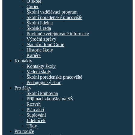
O škole
Curier
Školní vzdělávací program
Školní poradenské pracoviště
Školní jídelna
Školská rada
Povinně zveřejňované informace
Výroční zprávy
Nadační fond Curie
Historie školy
Kariéra
Kontakty
Kontakty školy
Vedení školy
Školní poradenské pracoviště
Pedagogický sbor
Pro žáky
Školní knihovna
Přijímací zkoušky na SŠ
Rozvrh
Plán akcí
Suplování
Jídelníček
Třídy
Pro rodiče