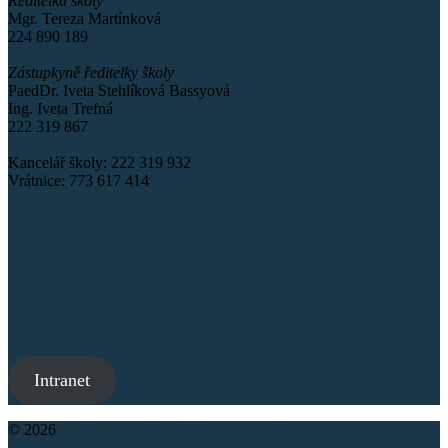
Ředitelka školy
Mgr. Tereza Martínková
224 890 189
Zástupkyně ředitelky školy
PaedDr. Iveta Stehlíková Bassyová
Ing. Iveta Trefná
222 319 867
Kancelář školy: 222 319 932
Vrátnice: 773 617 414
Intranet
© 2026
Základní škola náměstí Curieových