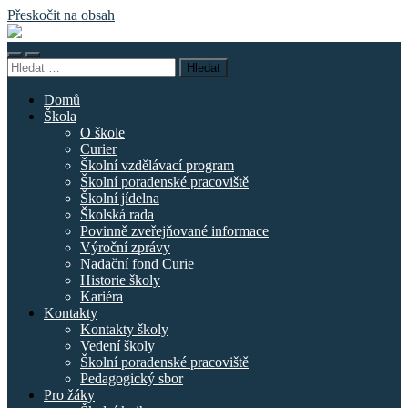
Přeskočit na obsah
Základní
škola
Přepnout
Přepnout
náměstí
Vyhledávání
mobilní
vyhledávací
Curieových
menu
pole
Domů
Škola
O škole
Curier
Školní vzdělávací program
Školní poradenské pracoviště
Školní jídelna
Školská rada
Povinně zveřejňované informace
Výroční zprávy
Nadační fond Curie
Historie školy
Kariéra
Kontakty
Kontakty školy
Vedení školy
Školní poradenské pracoviště
Pedagogický sbor
Pro žáky