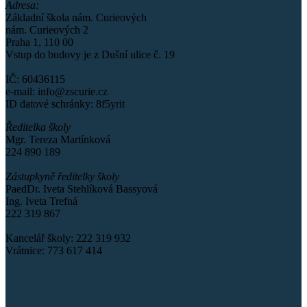
Adresa:
Základní škola nám. Curieových
nám. Curieových 2
Praha 1, 110 00
Vstup do budovy je z Dušní ulice č. 19
IČ: 60436115
e-mail: info@zscurie.cz
ID datové schránky: 8f5yrit
Ředitelka školy
Mgr. Tereza Martínková
224 890 189
Zástupkyně ředitelky školy
PaedDr. Iveta Stehlíková Bassyová
Ing. Iveta Trefná
222 319 867
Kancelář školy: 222 319 932
Vrátnice: 773 617 414