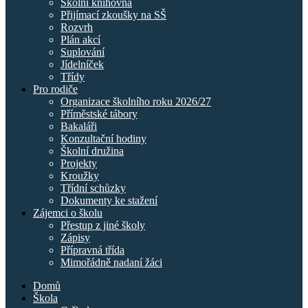
Školní knihovna
Přijímací zkoušky na SŠ
Rozvrh
Plán akcí
Suplování
Jídelníček
Třídy
Pro rodiče
Organizace školního roku 2026/27
Příměstské tábory
Bakaláři
Konzultační hodiny
Školní družina
Projekty
Kroužky
Třídní schůzky
Dokumenty ke stažení
Zájemci o školu
Přestup z jiné školy
Zápisy
Přípravná třída
Mimořádně nadaní žáci
Domů
Škola