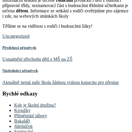
Informační setkání je určené
rodičům
prvňáčků i dětí z budoucí
přípravné třídy, seznamovací část s budoucími třídními učitelkami je
určena
dětem
. Informace ze setkání s rodiči zveřejníme pro zájemce
i zde, na webových stránkách školy
Těšíme se na viděnou s rodiči i budoucími žáky!
Uncategorized
Předchozí příspěvek
Usnadnění přechodu dětí z MŠ na ZŠ
Následující příspěvek
Aktuálně nemá naše škola žádnou volnou kapacitu pro přestup
Rychlé odkazy
Kde je školní družina?
Kroužky
Příměstské tábory
Bakaláři
Jídelníček
Suplování