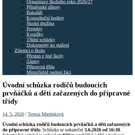
Organizace školního roku 2026/27
Příměstské tábory
Bakaláři
Konzultační hodiny
Školní družina
Projekty
Kroužky
Třídní schůzky
Dokumenty ke stažení
Zájemci o školu
Přestup z jiné školy
Zápisy
Přípravná třída
Mimořádně nadaní žáci
Úvodní schůzka rodičů budoucích
prvňáčků a dětí zařazených do přípravné
třídy
14. 5. 2026
/
Tereza Martínková
Úvodní schůzka rodičů budoucích prvňáčků a dětí zařazených
do přípravné třídy.
Schůzka se uskuteční
3.6.2026 od 16:30
.