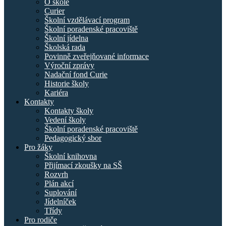
O škole
Curier
Školní vzdělávací program
Školní poradenské pracoviště
Školní jídelna
Školská rada
Povinně zveřejňované informace
Výroční zprávy
Nadační fond Curie
Historie školy
Kariéra
Kontakty
Kontakty školy
Vedení školy
Školní poradenské pracoviště
Pedagogický sbor
Pro žáky
Školní knihovna
Přijímací zkoušky na SŠ
Rozvrh
Plán akcí
Suplování
Jídelníček
Třídy
Pro rodiče