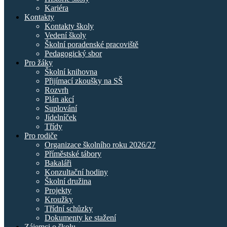
Kariéra
Kontakty
Kontakty školy
Vedení školy
Školní poradenské pracoviště
Pedagogický sbor
Pro žáky
Školní knihovna
Přijímací zkoušky na SŠ
Rozvrh
Plán akcí
Suplování
Jídelníček
Třídy
Pro rodiče
Organizace školního roku 2026/27
Příměstské tábory
Bakaláři
Konzultační hodiny
Školní družina
Projekty
Kroužky
Třídní schůzky
Dokumenty ke stažení
Zájemci o školu