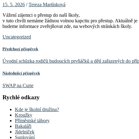
15. 5. 2026
/
Tereza Martínková
Vážení zájemci o přestup do naší školy,
v tuto chvíli nemáme žádnou volnou kapcitu pro přestup. Aktuálně je 
budeme informace zveřejňovat zde, na webových stránkách školy.
Uncategorized
Předchozí příspěvek
Úvodní schůzka rodičů budoucích prvňáčků a dětí zařazených do příp
Následující příspěvek
SWAP na Curie
Rychlé odkazy
Kde je školní družina?
Kroužky
Příměstské tábory
Bakaláři
Jídelníček
Suplování