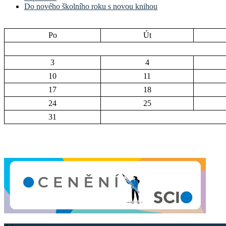
Do nového školního roku s novou knihou
Po
Út
3
4
10
11
17
18
24
25
31