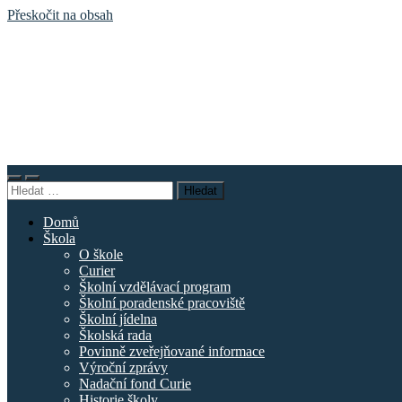
Přeskočit na obsah
Základní
škola
náměstí
Curieových
Přepnout
Přepnout
Vyhledávání
mobilní
vyhledávací
menu
pole
Domů
Škola
O škole
Curier
Školní vzdělávací program
Školní poradenské pracoviště
Školní jídelna
Školská rada
Povinně zveřejňované informace
Výroční zprávy
Nadační fond Curie
Historie školy