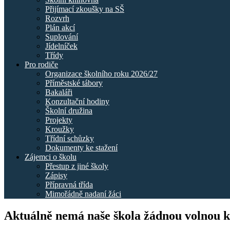
Přijímací zkoušky na SŠ
Rozvrh
Plán akcí
Suplování
Jídelníček
Třídy
Pro rodiče
Organizace školního roku 2026/27
Příměstské tábory
Bakaláři
Konzultační hodiny
Školní družina
Projekty
Kroužky
Třídní schůzky
Dokumenty ke stažení
Zájemci o školu
Přestup z jiné školy
Zápisy
Přípravná třída
Mimořádně nadaní žáci
Aktuálně nemá naše škola žádnou volnou k