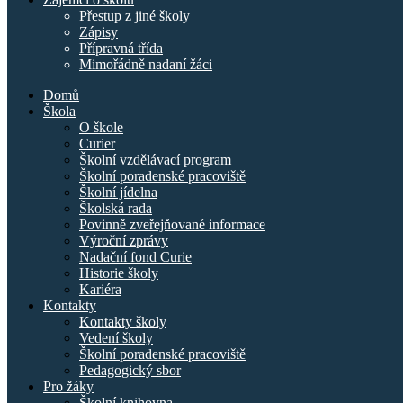
Přestup z jiné školy
Zápisy
Přípravná třída
Mimořádně nadaní žáci
Domů
Škola
O škole
Curier
Školní vzdělávací program
Školní poradenské pracoviště
Školní jídelna
Školská rada
Povinně zveřejňované informace
Výroční zprávy
Nadační fond Curie
Historie školy
Kariéra
Kontakty
Kontakty školy
Vedení školy
Školní poradenské pracoviště
Pedagogický sbor
Pro žáky
Školní knihovna