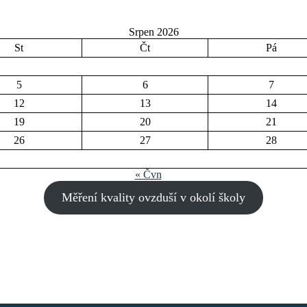
Srpen 2026
St
Čt
Pá
5
6
7
12
13
14
19
20
21
26
27
28
« Čvn
Měření kvality ovzduší v okolí školy