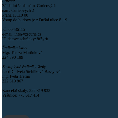
Adresa:
Základní škola nám. Curieových
nám. Curieových 2
Praha 1, 110 00
Vstup do budovy je z Dušní ulice č. 19
IČ: 60436115
e-mail: info@zscurie.cz
ID datové schránky: 8f5yrit
Ředitelka školy
Mgr. Tereza Martínková
224 890 189
Zástupkyně ředitelky školy
PaedDr. Iveta Stehlíková Bassyová
Ing. Iveta Trefná
222 319 867
Kancelář školy: 222 319 932
Vrátnice: 773 617 414