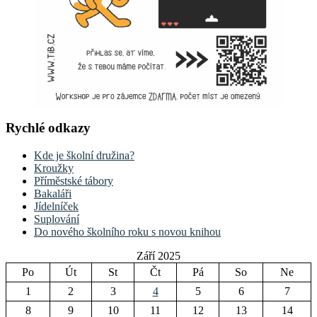
Rychlé odkazy
Kde je školní družina?
Kroužky
Příměstské tábory
Bakaláři
Jídelníček
Suplování
Do nového školního roku s novou knihou
Září 2025
Po
Út
St
Čt
Pá
So
Ne
1
2
3
4
5
6
7
8
9
10
11
12
13
14