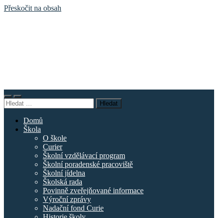
Přeskočit na obsah
Základní
škola
náměstí
Curieových
Přepnout
Přepnout
Vyhledávání
mobilní
vyhledávací
menu
pole
Domů
Škola
O škole
Curier
Školní vzdělávací program
Školní poradenské pracoviště
Školní jídelna
Školská rada
Povinně zveřejňované informace
Výroční zprávy
Nadační fond Curie
Historie školy