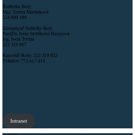
Ředitelka školy
Mgr. Tereza Martínková
224 890 189
Zástupkyně ředitelky školy
PaedDr. Iveta Stehlíková Bassyová
Ing. Iveta Trefná
222 319 867
Kancelář školy: 222 319 932
Vrátnice: 773 617 414
Intranet