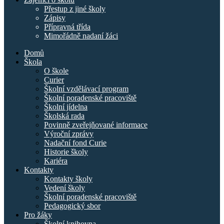
Přestup z jiné školy
Zápisy
Přípravná třída
Mimořádně nadaní žáci
Domů
Škola
O škole
Curier
Školní vzdělávací program
Školní poradenské pracoviště
Školní jídelna
Školská rada
Povinně zveřejňované informace
Výroční zprávy
Nadační fond Curie
Historie školy
Kariéra
Kontakty
Kontakty školy
Vedení školy
Školní poradenské pracoviště
Pedagogický sbor
Pro žáky
Školní knihovna