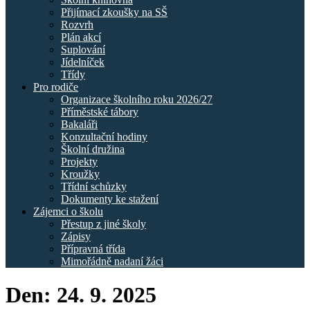
Přijímací zkoušky na SŠ
Rozvrh
Plán akcí
Suplování
Jídelníček
Třídy
Pro rodiče
Organizace školního roku 2026/27
Příměstské tábory
Bakaláři
Konzultační hodiny
Školní družina
Projekty
Kroužky
Třídní schůzky
Dokumenty ke stažení
Zájemci o školu
Přestup z jiné školy
Zápisy
Přípravná třída
Mimořádně nadaní žáci
Den:
24. 9. 2025