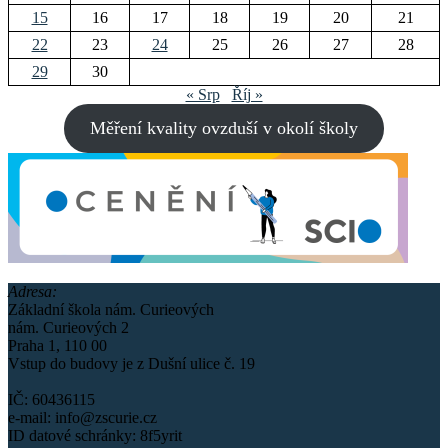
15
16
17
18
19
20
21
22
23
24
25
26
27
28
29
30
« Srp
Říj »
Měření kvality ovzduší v okolí školy
Adresa:
Základní škola nám. Curieových
nám. Curieových 2
Praha 1, 110 00
Vstup do budovy je z Dušní ulice č. 19
IČ: 60436115
e-mail: info@zscurie.cz
ID datové schránky: 8f5yrit