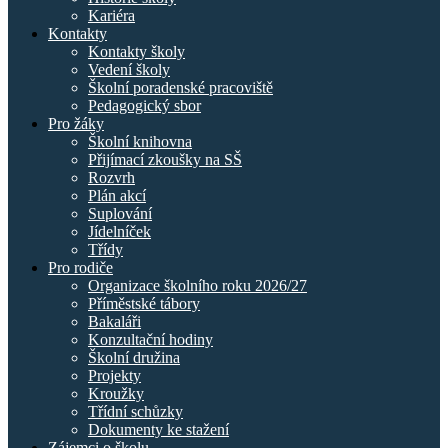
Kariéra
Kontakty
Kontakty školy
Vedení školy
Školní poradenské pracoviště
Pedagogický sbor
Pro žáky
Školní knihovna
Přijímací zkoušky na SŠ
Rozvrh
Plán akcí
Suplování
Jídelníček
Třídy
Pro rodiče
Organizace školního roku 2026/27
Příměstské tábory
Bakaláři
Konzultační hodiny
Školní družina
Projekty
Kroužky
Třídní schůzky
Dokumenty ke stažení
Zájemci o školu