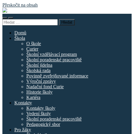
Přeskočit na obsah
Základní
škola
Přepnout
Přepnout
náměstí
Vyhledávání
mobilní
vyhledávací
Curieových
menu
pole
Domů
Škola
O škole
Curier
Školní vzdělávací program
Školní poradenské pracoviště
Školní jídelna
Školská rada
Povinně zveřejňované informace
Výroční zprávy
Nadační fond Curie
Historie školy
Kariéra
Kontakty
Kontakty školy
Vedení školy
Školní poradenské pracoviště
Pedagogický sbor
Pro žáky