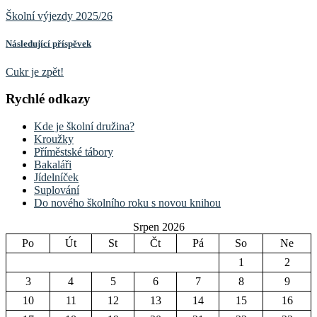
Školní výjezdy 2025/26
Následující příspěvek
Cukr je zpět!
Rychlé odkazy
Kde je školní družina?
Kroužky
Příměstské tábory
Bakaláři
Jídelníček
Suplování
Do nového školního roku s novou knihou
Srpen 2026
Po
Út
St
Čt
Pá
So
Ne
1
2
3
4
5
6
7
8
9
10
11
12
13
14
15
16