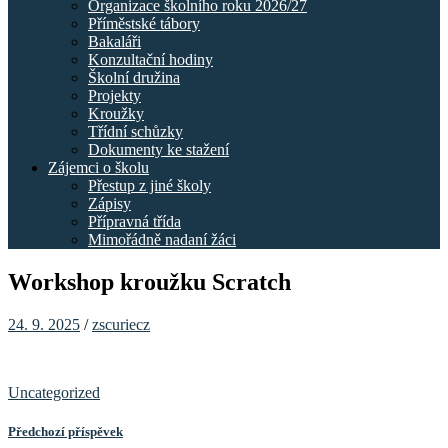
Organizace školního roku 2026/27
Příměstské tábory
Bakaláři
Konzultační hodiny
Školní družina
Projekty
Kroužky
Třídní schůzky
Dokumenty ke stažení
Zájemci o školu
Přestup z jiné školy
Zápisy
Přípravná třída
Mimořádně nadaní žáci
Workshop kroužku Scratch
24. 9. 2025
/
zscuriecz
Uncategorized
Předchozí příspěvek