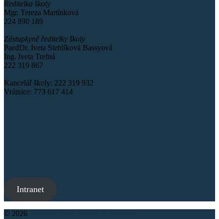
Ředitelka školy
Mgr. Tereza Martínková
224 890 189
Zástupkyně ředitelky školy
PaedDr. Iveta Stehlíková Bassyová
Ing. Iveta Trefná
222 319 867
Kancelář školy: 222 319 932
Vrátnice: 773 617 414
Intranet
© 2026
Základní škola náměstí Curieových