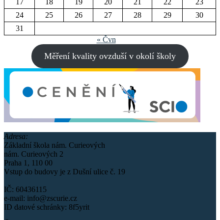
17
18
19
20
21
22
23
24
25
26
27
28
29
30
31
« Čvn
Měření kvality ovzduší v okolí školy
Adresa:
Základní škola nám. Curieových
nám. Curieových 2
Praha 1, 110 00
Vstup do budovy je z Dušní ulice č. 19
IČ: 60436115
e-mail: info@zscurie.cz
ID datové schránky: 8f5yrit