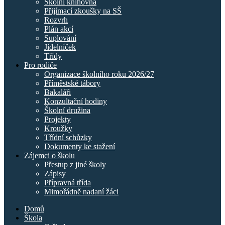
Školní knihovna
Přijímací zkoušky na SŠ
Rozvrh
Plán akcí
Suplování
Jídelníček
Třídy
Pro rodiče
Organizace školního roku 2026/27
Příměstské tábory
Bakaláři
Konzultační hodiny
Školní družina
Projekty
Kroužky
Třídní schůzky
Dokumenty ke stažení
Zájemci o školu
Přestup z jiné školy
Zápisy
Přípravná třída
Mimořádně nadaní žáci
Domů
Škola