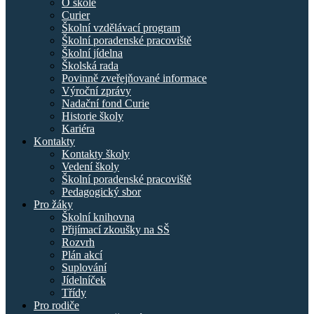
O škole
Curier
Školní vzdělávací program
Školní poradenské pracoviště
Školní jídelna
Školská rada
Povinně zveřejňované informace
Výroční zprávy
Nadační fond Curie
Historie školy
Kariéra
Kontakty
Kontakty školy
Vedení školy
Školní poradenské pracoviště
Pedagogický sbor
Pro žáky
Školní knihovna
Přijímací zkoušky na SŠ
Rozvrh
Plán akcí
Suplování
Jídelníček
Třídy
Pro rodiče