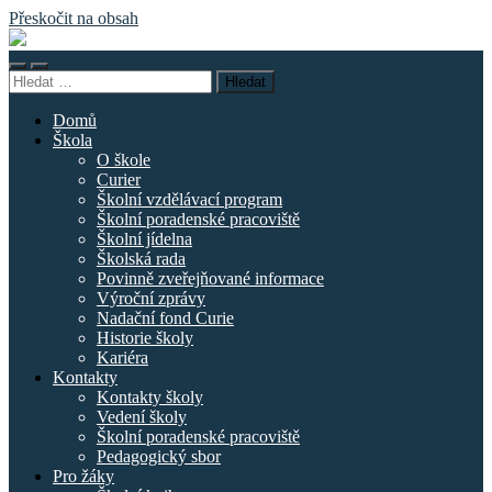
Přeskočit na obsah
Základní
škola
Přepnout
Přepnout
náměstí
Vyhledávání
mobilní
vyhledávací
Curieových
menu
pole
Domů
Škola
O škole
Curier
Školní vzdělávací program
Školní poradenské pracoviště
Školní jídelna
Školská rada
Povinně zveřejňované informace
Výroční zprávy
Nadační fond Curie
Historie školy
Kariéra
Kontakty
Kontakty školy
Vedení školy
Školní poradenské pracoviště
Pedagogický sbor
Pro žáky