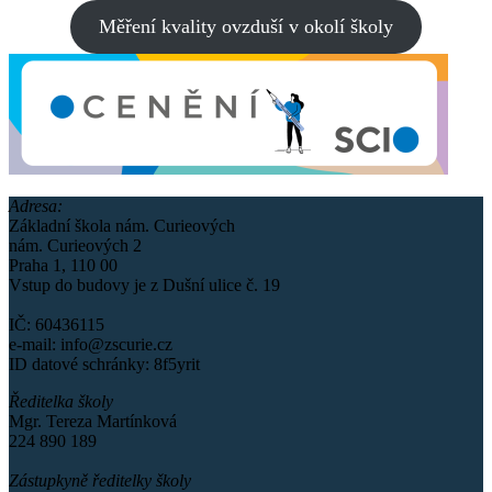
Měření kvality ovzduší v okolí školy
Adresa:
Základní škola nám. Curieových
nám. Curieových 2
Praha 1, 110 00
Vstup do budovy je z Dušní ulice č. 19
IČ: 60436115
e-mail: info@zscurie.cz
ID datové schránky: 8f5yrit
Ředitelka školy
Mgr. Tereza Martínková
224 890 189
Zástupkyně ředitelky školy