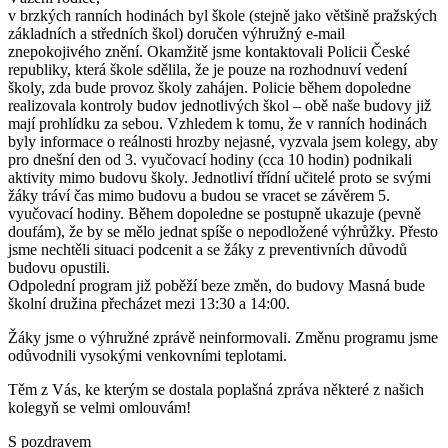
v brzkých ranních hodinách byl škole (stejně jako většině pražských
základních a středních škol) doručen výhružný e-mail
znepokojivého znění. Okamžitě jsme kontaktovali Policii České
republiky, která škole sdělila, že je pouze na rozhodnuví vedení
školy, zda bude provoz školy zahájen. Policie během dopoledne
realizovala kontroly budov jednotlivých škol – obě naše budovy již
mají prohlídku za sebou. Vzhledem k tomu, že v ranních hodinách
byly informace o reálnosti hrozby nejasné, vyzvala jsem kolegy, aby
pro dnešní den od 3. vyučovací hodiny (cca 10 hodin) podnikali
aktivity mimo budovu školy. Jednotliví třídní učitelé proto se svými
žáky tráví čas mimo budovu a budou se vracet se závěrem 5.
vyučovací hodiny. Během dopoledne se postupně ukazuje (pevně
doufám), že by se mělo jednat spíše o nepodložené výhrůžky. Přesto
jsme nechtěli situaci podcenit a se žáky z preventivních důvodů
budovu opustili.
Odpolední program již poběží beze změn, do budovy Masná bude
školní družina přecházet mezi 13:30 a 14:00.
Žáky jsme o výhružné zprávě neinformovali. Změnu programu jsme
odůvodnili vysokými venkovními teplotami.
Těm z Vás, ke kterým se dostala poplašná zpráva některé z našich
kolegyň se velmi omlouvám!
S pozdravem