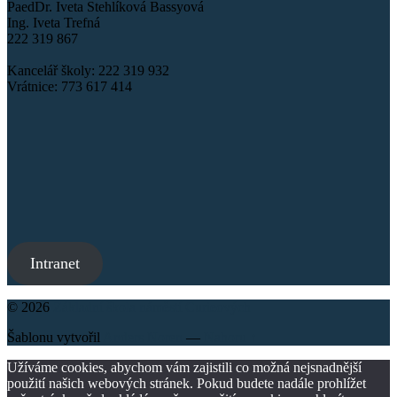
PaedDr. Iveta Stehlíková Bassyová
Ing. Iveta Trefná
222 319 867
Kancelář školy: 222 319 932
Vrátnice: 773 617 414
Intranet
© 2026
Základní škola náměstí Curieových
Šablonu vytvořil
Anders Noren
—
Nahoru ↑
Užíváme cookies, abychom vám zajistili co možná nejsnadnější
použití našich webových stránek. Pokud budete nadále prohlížet