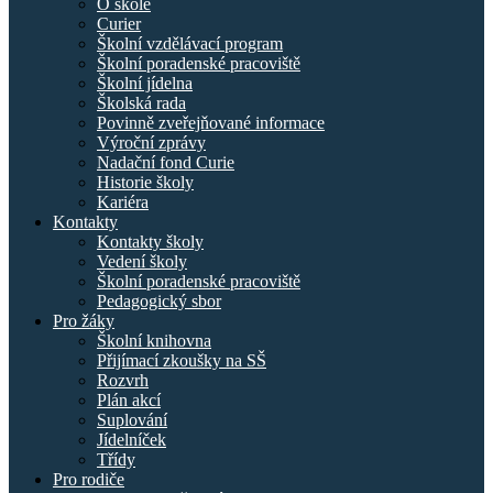
O škole
Curier
Školní vzdělávací program
Školní poradenské pracoviště
Školní jídelna
Školská rada
Povinně zveřejňované informace
Výroční zprávy
Nadační fond Curie
Historie školy
Kariéra
Kontakty
Kontakty školy
Vedení školy
Školní poradenské pracoviště
Pedagogický sbor
Pro žáky
Školní knihovna
Přijímací zkoušky na SŠ
Rozvrh
Plán akcí
Suplování
Jídelníček
Třídy
Pro rodiče