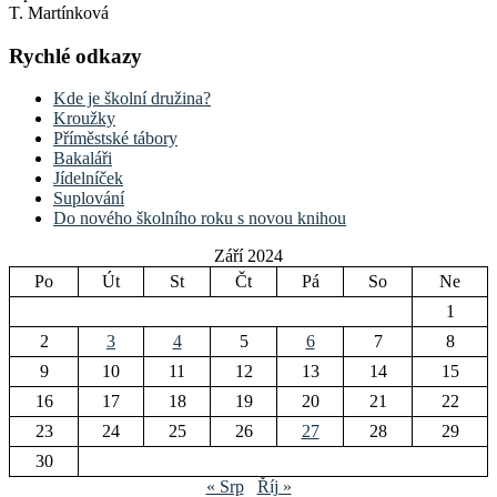
T. Martínková
Rychlé odkazy
Kde je školní družina?
Kroužky
Příměstské tábory
Bakaláři
Jídelníček
Suplování
Do nového školního roku s novou knihou
Září 2024
Po
Út
St
Čt
Pá
So
Ne
1
2
3
4
5
6
7
8
9
10
11
12
13
14
15
16
17
18
19
20
21
22
23
24
25
26
27
28
29
30
« Srp
Říj »