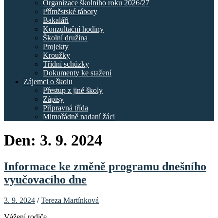
Organizace školního roku 2026/27
Příměstské tábory
Bakaláři
Konzultační hodiny
Školní družina
Projekty
Kroužky
Třídní schůzky
Dokumenty ke stažení
Zájemci o školu
Přestup z jiné školy
Zápisy
Přípravná třída
Mimořádně nadaní žáci
Den:
3. 9. 2024
Informace ke změně programu dnešního
vyučovacího dne
3. 9. 2024
/
Tereza Martínková
Vážení rodiče,