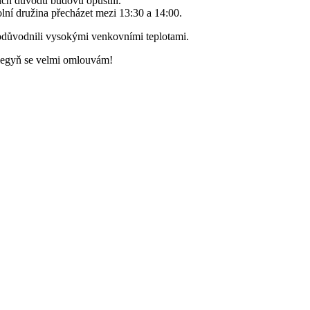
ních důvodů budovu opustili.
ní družina přecházet mezi 13:30 a 14:00.
důvodnili vysokými venkovními teplotami.
olegyň se velmi omlouvám!