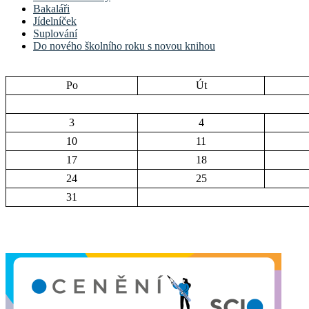
Bakaláři
Jídelníček
Suplování
Do nového školního roku s novou knihou
Po
Út
3
4
10
11
17
18
24
25
31