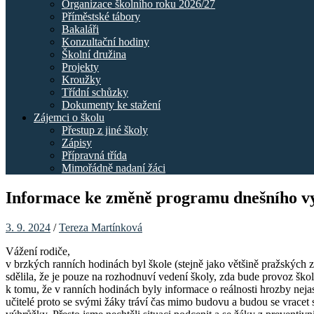
Organizace školního roku 2026/27
Příměstské tábory
Bakaláři
Konzultační hodiny
Školní družina
Projekty
Kroužky
Třídní schůzky
Dokumenty ke stažení
Zájemci o školu
Přestup z jiné školy
Zápisy
Přípravná třída
Mimořádně nadaní žáci
Informace ke změně programu dnešního v
3. 9. 2024
/
Tereza Martínková
Vážení rodiče,
v brzkých ranních hodinách byl škole (stejně jako většině pražských 
sdělila, že je pouze na rozhodnuví vedení školy, zda bude provoz šk
k tomu, že v ranních hodinách byly informace o reálnosti hrozby neja
učitelé proto se svými žáky tráví čas mimo budovu a budou se vrace