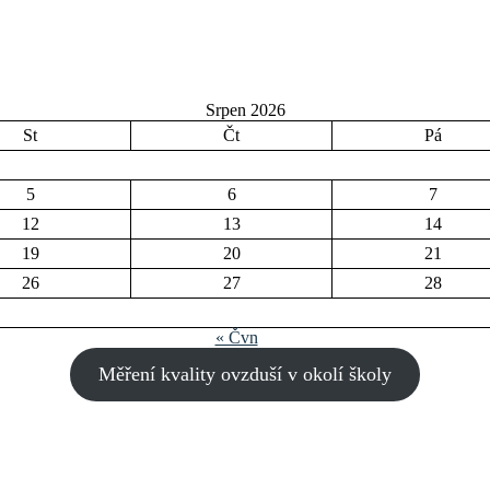
Srpen 2026
St
Čt
Pá
5
6
7
12
13
14
19
20
21
26
27
28
« Čvn
Měření kvality ovzduší v okolí školy