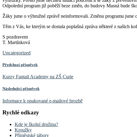
výhrůžky. Přesto jsme nechtěli situaci podcenit a se žáky z preventiv
Odpolední program již poběží beze změn, do budovy Masná bude škol
Žáky jsme o výhružné zprávě neinformovali. Změnu programu jsme o
Těm z Vás, ke kterým se dostala poplašná zpráva některé z našich k
S pozdravem
T. Martínková
Uncategorized
Předchozí příspěvek
Kurzy Fantail Academy na ZŠ Curie
Následující příspěvek
Informace k opakované e-mailové hrozbě
Rychlé odkazy
Kde je školní družina?
Kroužky
Příměstské tábory