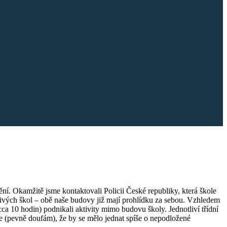
ní. Okamžitě jsme kontaktovali Policii České republiky, která škole
livých škol – obě naše budovy již mají prohlídku za sebou. Vzhledem
ca 10 hodin) podnikali aktivity mimo budovu školy. Jednotliví třídní
e (pevně doufám), že by se mělo jednat spíše o nepodložené