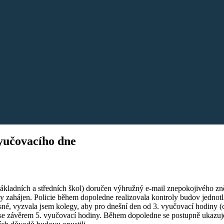
yučovacího dne
základních a středních škol) doručen výhružný e-mail znepokojivého zně
oly zahájen. Policie během dopoledne realizovala kontroly budov jednot
sné, vyzvala jsem kolegy, aby pro dnešní den od 3. vyučovací hodiny (c
t se závěrem 5. vyučovací hodiny. Během dopoledne se postupně ukazuj