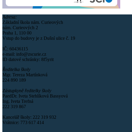
Adresa:
Základní škola nám. Curieových
nám. Curieových 2
Praha 1, 110 00
Vstup do budovy je z Dušní ulice č. 19
IČ: 60436115
e-mail: info@zscurie.cz
ID datové schránky: 8f5yrit
Ředitelka školy
Mgr. Tereza Martínková
224 890 189
Zástupkyně ředitelky školy
PaedDr. Iveta Stehlíková Bassyová
Ing. Iveta Trefná
222 319 867
Kancelář školy: 222 319 932
Vrátnice: 773 617 414