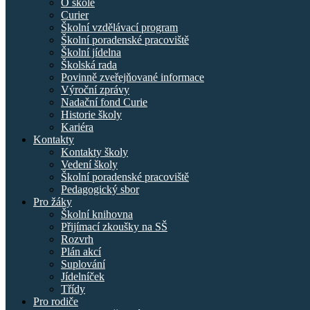
O škole
Curier
Školní vzdělávací program
Školní poradenské pracoviště
Školní jídelna
Školská rada
Povinně zveřejňované informace
Výroční zprávy
Nadační fond Curie
Historie školy
Kariéra
Kontakty
Kontakty školy
Vedení školy
Školní poradenské pracoviště
Pedagogický sbor
Pro žáky
Školní knihovna
Přijímací zkoušky na SŠ
Rozvrh
Plán akcí
Suplování
Jídelníček
Třídy
Pro rodiče