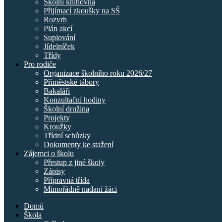
Školní knihovna
Přijímací zkoušky na SŠ
Rozvrh
Plán akcí
Suplování
Jídelníček
Třídy
Pro rodiče
Organizace školního roku 2026/27
Příměstské tábory
Bakaláři
Konzultační hodiny
Školní družina
Projekty
Kroužky
Třídní schůzky
Dokumenty ke stažení
Zájemci o školu
Přestup z jiné školy
Zápisy
Přípravná třída
Mimořádně nadaní žáci
Domů
Škola