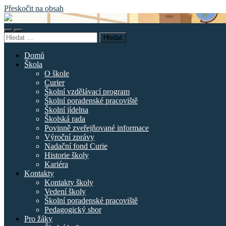
Přeskočit na obsah
Základní
škola
Přepnout
Přepnout
náměstí
Vyhledávání
mobilní
vyhledávací
Curieových
menu
pole
Domů
Škola
O škole
Curier
Školní vzdělávací program
Školní poradenské pracoviště
Školní jídelna
Školská rada
Povinně zveřejňované informace
Výroční zprávy
Nadační fond Curie
Historie školy
Kariéra
Kontakty
Kontakty školy
Vedení školy
Školní poradenské pracoviště
Pedagogický sbor
Pro žáky