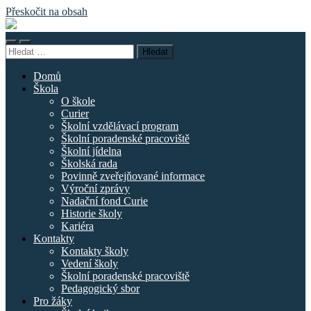
Přeskočit na obsah
Základní
škola
Přepnout
Přepnout
náměstí
Vyhledávání
mobilní
vyhledávací
Curieových
menu
pole
Domů
Škola
O škole
Curier
Školní vzdělávací program
Školní poradenské pracoviště
Školní jídelna
Školská rada
Povinně zveřejňované informace
Výroční zprávy
Nadační fond Curie
Historie školy
Kariéra
Kontakty
Kontakty školy
Vedení školy
Školní poradenské pracoviště
Pedagogický sbor
Pro žáky