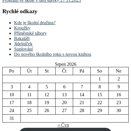
Program ve škole v den stávky 27.11.2023
Rychlé odkazy
Kde je školní družina?
Kroužky
Příměstské tábory
Bakaláři
Jídelníček
Suplování
Do nového školního roku s novou knihou
Srpen 2026
Po
Út
St
Čt
Pá
So
Ne
1
2
3
4
5
6
7
8
9
10
11
12
13
14
15
16
17
18
19
20
21
22
23
24
25
26
27
28
29
30
31
« Čvn