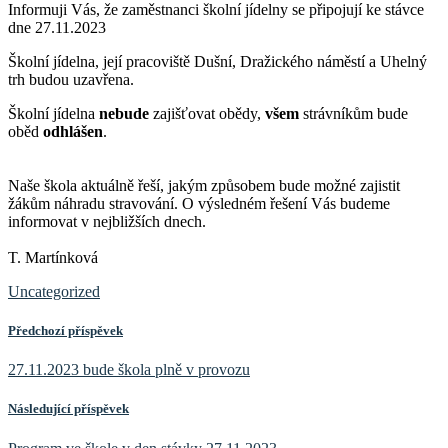
Informuji Vás, že zaměstnanci školní jídelny se připojují ke stávce
dne 27.11.2023
Školní jídelna, její pracoviště Dušní, Dražického náměstí a Uhelný
trh budou uzavřena.
Školní jídelna
nebude
zajišťovat obědy,
všem
strávníkům bude
oběd
odhlášen
.
Naše škola aktuálně řeší, jakým způsobem bude možné zajistit
žákům náhradu stravování. O výsledném řešení Vás budeme
informovat v nejbližších dnech.
T. Martínková
Uncategorized
Předchozí příspěvek
27.11.2023 bude škola plně v provozu
Následující příspěvek