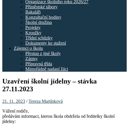
Organizace školního roku 2026/27
Příměstské tábory
Bakaláři
Konzultační hodiny
Školní družina
Projekty
Kroužky
Třídní schůzky
Dokumenty ke stažení
Zájemci o školu
Přestup z jiné školy
Zápisy
Přípravná třída
Mimořádně nadaní žáci
Uzavření školní jídelny – stávka
27.11.2023
21. 11. 2023
/
Tereza Martínková
Vážení rodiče,
předávám informaci, kterou škola obdržela od ředitelky školní
jídelny: