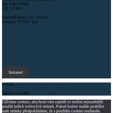
Ing. Iveta Trefná
222 319 867
Kancelář školy: 222 319 932
Vrátnice: 773 617 414
Intranet
© 2026
Základní škola náměstí Curieových
Šablonu vytvořil
Anders Noren
—
Nahoru ↑
Užíváme cookies, abychom vám zajistili co možná nejsnadnější
použití našich webových stránek. Pokud budete nadále prohlížet
naše stránky předpokládáme, že s použitím cookies souhlasíte.