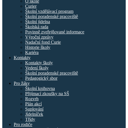
O škole
Curier
Školní vzdělávací program
Školní poradenské pracoviště
Školní jídelna
Školská rada
Povinně zveřejňované informace
Výroční zprávy
Nadační fond Curie
Historie školy
Kariéra
Kontakty
Kontakty školy
Vedení školy
Školní poradenské pracoviště
Pedagogický sbor
Pro žáky
Školní knihovna
Přijímací zkoušky na SŠ
Rozvrh
Plán akcí
Suplování
Jídelníček
Třídy
Pro rodiče