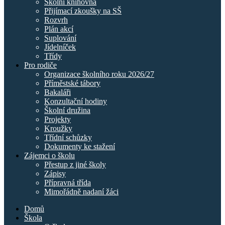
Školní knihovna
Přijímací zkoušky na SŠ
Rozvrh
Plán akcí
Suplování
Jídelníček
Třídy
Pro rodiče
Organizace školního roku 2026/27
Příměstské tábory
Bakaláři
Konzultační hodiny
Školní družina
Projekty
Kroužky
Třídní schůzky
Dokumenty ke stažení
Zájemci o školu
Přestup z jiné školy
Zápisy
Přípravná třída
Mimořádně nadaní žáci
Domů
Škola