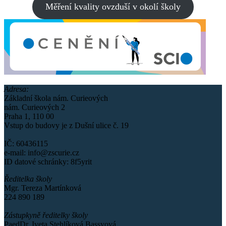
Měření kvality ovzduší v okolí školy
Adresa:
Základní škola nám. Curieových
nám. Curieových 2
Praha 1, 110 00
Vstup do budovy je z Dušní ulice č. 19
IČ: 60436115
e-mail: info@zscurie.cz
ID datové schránky: 8f5yrit
Ředitelka školy
Mgr. Tereza Martínková
224 890 189
Zástupkyně ředitelky školy
PaedDr. Iveta Stehlíková Bassyová