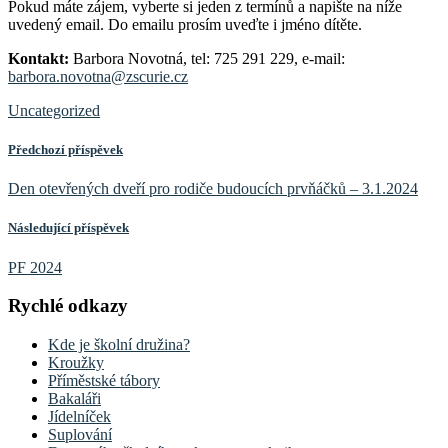
Pokud máte zájem, vyberte si jeden z termínů a napište na níže
uvedený email. Do emailu prosím uveďte i jméno dítěte.
Kontakt:
Barbora Novotná, tel: 725 291 229, e-mail:
barbora.novotna@zscurie.cz
Uncategorized
Předchozí příspěvek
Den otevřených dveří pro rodiče budoucích prvňáčků – 3.1.2024
Následující příspěvek
PF 2024
Rychlé odkazy
Kde je školní družina?
Kroužky
Příměstské tábory
Bakaláři
Jídelníček
Suplování