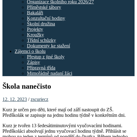
Organizace školního roku 2026/27
Příměstské tábory
Bakaláři
Konzultační hodiny
Školní družina
Projekty
Kroužky
Třídní schůzky
Dokumenty ke stažení
Zájemci o školu
Přestup z jiné školy
Zápisy
Přípravná třída
Mimořádně nadaní žáci
Škola nanečisto
12. 12. 2023
/
zscuriecz
Kurz je určen pro děti, které mají od září nastoupit do ZŠ.
Předškolák se zapisuje na jednu hodinu týdně v konkrétním dni.
Kurz je tvořen 13 šedesátiminutovými vyučovacími hodinami.
Předškoláci absolvují jednu vyučovací hodinu týdně. Přihlásit se
mohou na jeden z termínů od pondělí do čtvrtka. Během jednoho