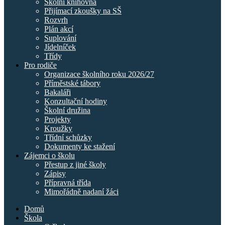
Školní knihovna
Přijímací zkoušky na SŠ
Rozvrh
Plán akcí
Suplování
Jídelníček
Třídy
Pro rodiče
Organizace školního roku 2026/27
Příměstské tábory
Bakaláři
Konzultační hodiny
Školní družina
Projekty
Kroužky
Třídní schůzky
Dokumenty ke stažení
Zájemci o školu
Přestup z jiné školy
Zápisy
Přípravná třída
Mimořádně nadaní žáci
Domů
Škola