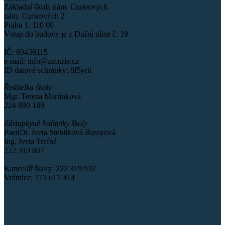
Základní škola nám. Curieových
nám. Curieových 2
Praha 1, 110 00
Vstup do budovy je z Dušní ulice č. 19
IČ: 60436115
e-mail: info@zscurie.cz
ID datové schránky: 8f5yrit
Ředitelka školy
Mgr. Tereza Martínková
224 890 189
Zástupkyně ředitelky školy
PaedDr. Iveta Stehlíková Bassyová
Ing. Iveta Trefná
222 319 867
Kancelář školy: 222 319 932
Vrátnice: 773 617 414