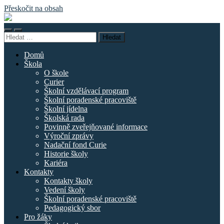
Přeskočit na obsah
Základní
škola
Přepnout
Přepnout
náměstí
Vyhledávání
mobilní
vyhledávací
Curieových
menu
pole
Domů
Škola
O škole
Curier
Školní vzdělávací program
Školní poradenské pracoviště
Školní jídelna
Školská rada
Povinně zveřejňované informace
Výroční zprávy
Nadační fond Curie
Historie školy
Kariéra
Kontakty
Kontakty školy
Vedení školy
Školní poradenské pracoviště
Pedagogický sbor
Pro žáky