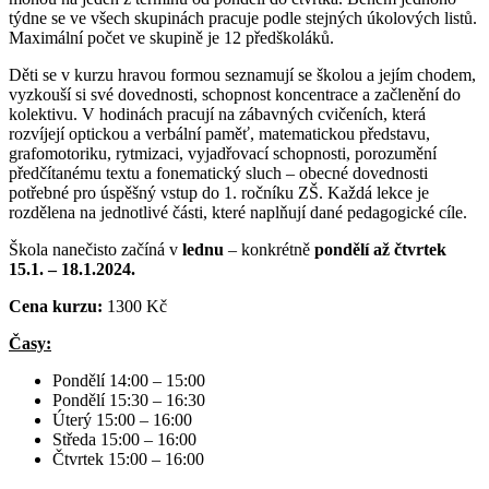
týdne se ve všech skupinách pracuje podle stejných úkolových listů.
Maximální počet ve skupině je 12 předškoláků.
Děti se v kurzu hravou formou seznamují se školou a jejím chodem,
vyzkouší si své dovednosti, schopnost koncentrace a začlenění do
kolektivu. V hodinách pracují na zábavných cvičeních, která
rozvíjejí optickou a verbální paměť, matematickou představu,
grafomotoriku, rytmizaci, vyjadřovací schopnosti, porozumění
předčítanému textu a fonematický sluch – obecné dovednosti
potřebné pro úspěšný vstup do 1. ročníku ZŠ. Každá lekce je
rozdělena na jednotlivé části, které naplňují dané pedagogické cíle.
Škola nanečisto začíná v
lednu
– konkrétně
pondělí
až čtvrtek
15.1. – 18.1.2024.
Cena kurzu:
1300 Kč
Časy:
Pondělí 14:00 – 15:00
Pondělí 15:30 – 16:30
Úterý 15:00 – 16:00
Středa 15:00 – 16:00
Čtvrtek 15:00 – 16:00