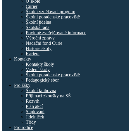
O škole
Curier
Školní vzdělávací program
Školní poradenské pracoviště
Školní jídelna
Školská rada
Povinně zveřejňované informace
Výroční zprávy
Nadační fond Curie
Historie školy
Kariéra
Kontakty
Kontakty školy
Vedení školy
Školní poradenské pracoviště
Pedagogický sbor
Pro žáky
Školní knihovna
Přijímací zkoušky na SŠ
Rozvrh
Plán akcí
Suplování
Jídelníček
Třídy
Pro rodiče