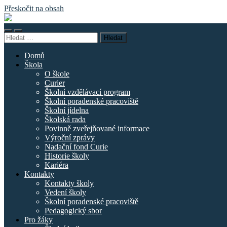
Přeskočit na obsah
Základní
škola
Přepnout
Přepnout
náměstí
Vyhledávání
mobilní
vyhledávací
Curieových
menu
pole
Domů
Škola
O škole
Curier
Školní vzdělávací program
Školní poradenské pracoviště
Školní jídelna
Školská rada
Povinně zveřejňované informace
Výroční zprávy
Nadační fond Curie
Historie školy
Kariéra
Kontakty
Kontakty školy
Vedení školy
Školní poradenské pracoviště
Pedagogický sbor
Pro žáky