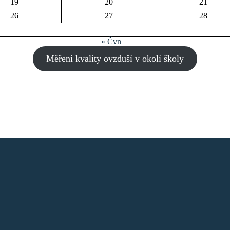
19
20
21
26
27
28
« Čvn
Měření kvality ovzduší v okolí školy