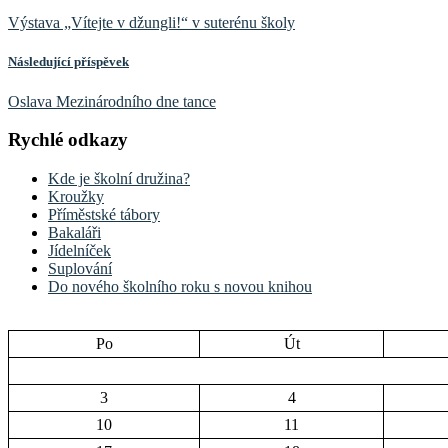
Výstava „Vítejte v džungli!“ v suterénu školy
Následující příspěvek
Oslava Mezinárodního dne tance
Rychlé odkazy
Kde je školní družina?
Kroužky
Příměstské tábory
Bakaláři
Jídelníček
Suplování
Do nového školního roku s novou knihou
Po
Út
3
4
10
11