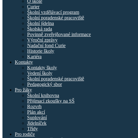
O škole
Curier
Školní vzdělávací program
Školní poradenské pracoviště
Školní jídelna
Školská rada
Povinně zveřejňované informace
Výroční zprávy
Nadační fond Curie
Historie školy
Kariéra
Kontakty
Kontakty školy
Vedení školy
Školní poradenské pracoviště
Pedagogický sbor
Pro žáky
Školní knihovna
Přijímací zkoušky na SŠ
Rozvrh
Plán akcí
Suplování
Jídelníček
Třídy
Pro rodiče