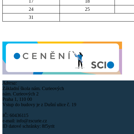
17
18
24
25
31
Adresa:
Základní škola nám. Curieových
nám. Curieových 2
Praha 1, 110 00
Vstup do budovy je z Dušní ulice č. 19
IČ: 60436115
e-mail: info@zscurie.cz
ID datové schránky: 8f5yrit