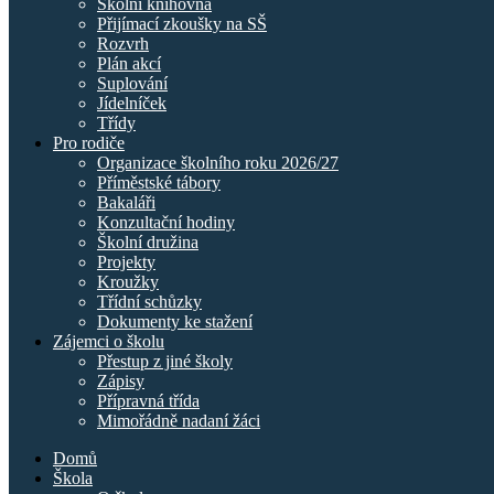
Školní knihovna
Přijímací zkoušky na SŠ
Rozvrh
Plán akcí
Suplování
Jídelníček
Třídy
Pro rodiče
Organizace školního roku 2026/27
Příměstské tábory
Bakaláři
Konzultační hodiny
Školní družina
Projekty
Kroužky
Třídní schůzky
Dokumenty ke stažení
Zájemci o školu
Přestup z jiné školy
Zápisy
Přípravná třída
Mimořádně nadaní žáci
Domů
Škola