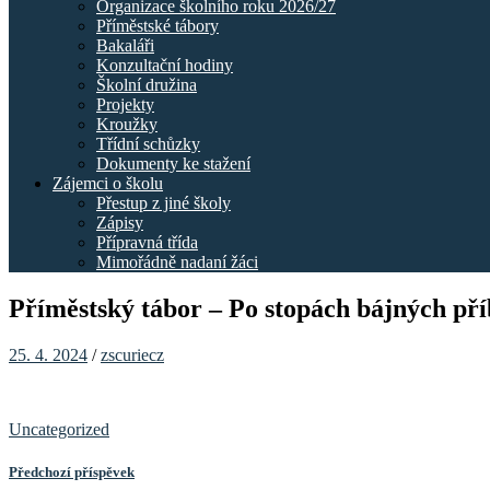
Organizace školního roku 2026/27
Příměstské tábory
Bakaláři
Konzultační hodiny
Školní družina
Projekty
Kroužky
Třídní schůzky
Dokumenty ke stažení
Zájemci o školu
Přestup z jiné školy
Zápisy
Přípravná třída
Mimořádně nadaní žáci
Příměstský tábor – Po stopách bájných pří
25. 4. 2024
/
zscuriecz
Uncategorized
Předchozí příspěvek