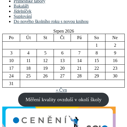
Příměstské tábory
Bakaláři
Jídelníček
Suplování
Do nového školního roku s novou knihou
Srpen 2026
Po
Út
St
Čt
Pá
So
Ne
1
2
3
4
5
6
7
8
9
10
11
12
13
14
15
16
17
18
19
20
21
22
23
24
25
26
27
28
29
30
31
« Čvn
Měření kvality ovzduší v okolí školy