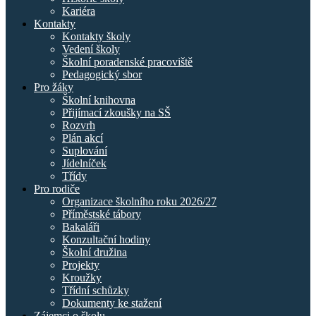
Kariéra
Kontakty
Kontakty školy
Vedení školy
Školní poradenské pracoviště
Pedagogický sbor
Pro žáky
Školní knihovna
Přijímací zkoušky na SŠ
Rozvrh
Plán akcí
Suplování
Jídelníček
Třídy
Pro rodiče
Organizace školního roku 2026/27
Příměstské tábory
Bakaláři
Konzultační hodiny
Školní družina
Projekty
Kroužky
Třídní schůzky
Dokumenty ke stažení
Zájemci o školu