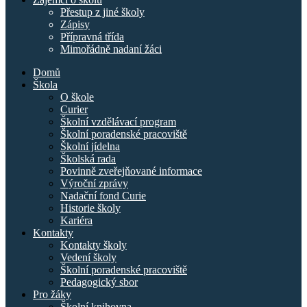
Přestup z jiné školy
Zápisy
Přípravná třída
Mimořádně nadaní žáci
Domů
Škola
O škole
Curier
Školní vzdělávací program
Školní poradenské pracoviště
Školní jídelna
Školská rada
Povinně zveřejňované informace
Výroční zprávy
Nadační fond Curie
Historie školy
Kariéra
Kontakty
Kontakty školy
Vedení školy
Školní poradenské pracoviště
Pedagogický sbor
Pro žáky
Školní knihovna