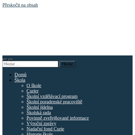
Přeskočit na obsah
Základní
škola
náměstí
Curieových
Přepnout
Přepnout
Vyhledávání
mobilní
vyhledávací
menu
pole
Domů
Škola
O škole
Curier
Školní vzdělávací program
Školní poradenské pracoviště
Školní jídelna
Školská rada
Povinně zveřejňované informace
Výroční zprávy
Nadační fond Curie
Historie školy