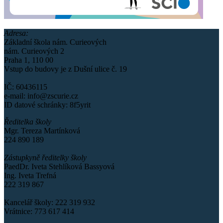
Adresa:
Základní škola nám. Curieových
nám. Curieových 2
Praha 1, 110 00
Vstup do budovy je z Dušní ulice č. 19
IČ: 60436115
e-mail: info@zscurie.cz
ID datové schránky: 8f5yrit
Ředitelka školy
Mgr. Tereza Martínková
224 890 189
Zástupkyně ředitelky školy
PaedDr. Iveta Stehlíková Bassyová
Ing. Iveta Trefná
222 319 867
Kancelář školy: 222 319 932
Vrátnice: 773 617 414