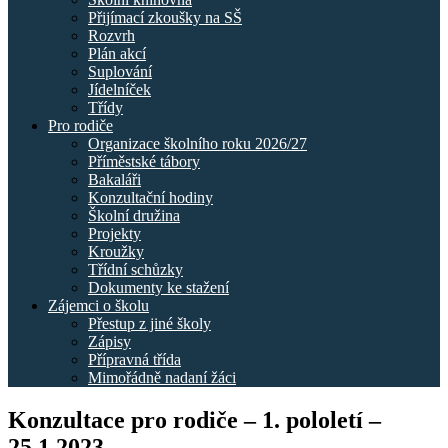
Přijímací zkoušky na SŠ
Rozvrh
Plán akcí
Suplování
Jídelníček
Třídy
Pro rodiče
Organizace školního roku 2026/27
Příměstské tábory
Bakaláři
Konzultační hodiny
Školní družina
Projekty
Kroužky
Třídní schůzky
Dokumenty ke stažení
Zájemci o školu
Přestup z jiné školy
Zápisy
Přípravná třída
Mimořádně nadaní žáci
Konzultace pro rodiče – 1. pololetí –
25.1.2023