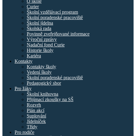
O škole
Curier
Školní vzdělávací program
Školní poradenské pracoviště
Školní jídelna
Školská rada
Povinně zveřejňované informace
Výroční zprávy
Nadační fond Curie
Historie školy
Kariéra
Kontakty
Kontakty školy
Vedení školy
Školní poradenské pracoviště
Pedagogický sbor
Pro žáky
Školní knihovna
Přijímací zkoušky na SŠ
Rozvrh
Plán akcí
Suplování
Jídelníček
Třídy
Pro rodiče