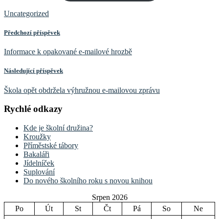
Uncategorized
Předchozí příspěvek
Informace k opakované e-mailové hrozbě
Následující příspěvek
Škola opět obdržela výhružnou e-mailovou zprávu
Rychlé odkazy
Kde je školní družina?
Kroužky
Příměstské tábory
Bakaláři
Jídelníček
Suplování
Do nového školního roku s novou knihou
Srpen 2026
Po
Út
St
Čt
Pá
So
Ne