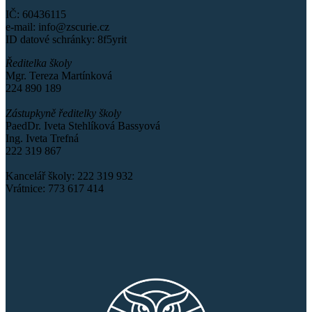
IČ: 60436115
e-mail: info@zscurie.cz
ID datové schránky: 8f5yrit
Ředitelka školy
Mgr. Tereza Martínková
224 890 189
Zástupkyně ředitelky školy
PaedDr. Iveta Stehlíková Bassyová
Ing. Iveta Trefná
222 319 867
Kancelář školy: 222 319 932
Vrátnice: 773 617 414