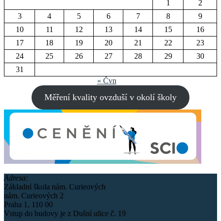
1
2
3
4
5
6
7
8
9
10
11
12
13
14
15
16
17
18
19
20
21
22
23
24
25
26
27
28
29
30
31
« Čvn
Měření kvality ovzduší v okolí školy
Adresa:
Základní škola nám. Curieových
nám. Curieových 2
Praha 1, 110 00
Vstup do budovy je z Dušní ulice č. 19