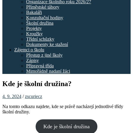
Organizace školního roku 2026/27
Příměstské tábory
Bakaláři
Konzultační hodiny
Školní družina
Projekty
Kroužky
Třídní schůzky
Dokumenty ke stažení
Zájemci o školu
Přestup z jiné školy
Zápisy
Přípravná třída
Mimořádně nadaní žáci
Kde je školní družina?
4. 9. 2024
/
zscuriecz
Na tomto odkazu najdete, kde se právě nacházejí jednotlivé třídy
školní družiny.
Kde je školní družina