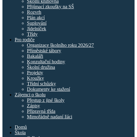
Školní knihovna
Přijímací zkoušky na SŠ
Rozvrh
Plán akcí
Suplování
Jídelníček
Třídy
Pro rodiče
Organizace školního roku 2026/27
Příměstské tábory
Bakaláři
Konzultační hodiny
Školní družina
Projekty
Kroužky
Třídní schůzky
Dokumenty ke stažení
Zájemci o školu
Přestup z jiné školy
Zápisy
Přípravná třída
Mimořádně nadaní žáci
Domů
Škola