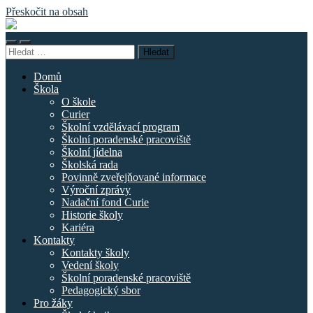
Přeskočit na obsah
Základní
škola
Přepnout
Přepnout
náměstí
Vyhledávání
mobilní
vyhledávací
Curieových
menu
pole
Domů
Škola
O škole
Curier
Školní vzdělávací program
Školní poradenské pracoviště
Školní jídelna
Školská rada
Povinně zveřejňované informace
Výroční zprávy
Nadační fond Curie
Historie školy
Kariéra
Kontakty
Kontakty školy
Vedení školy
Školní poradenské pracoviště
Pedagogický sbor
Pro žáky