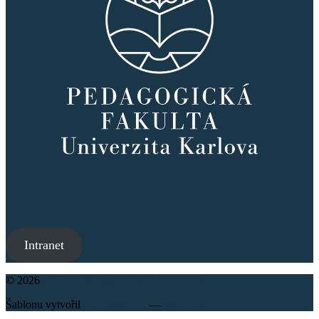
Intranet
© 2026
Základní škola náměstí Curieových
Šablonu vytvořil
Anders Noren
—
Nahoru ↑