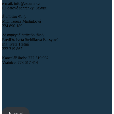
e-mail: info@zscurie.cz
ID datové schránky: 8f5yrit
Ředitelka školy
Mgr. Tereza Martínková
224 890 189
Zástupkyně ředitelky školy
PaedDr. Iveta Stehlíková Bassyová
Ing. Iveta Trefná
222 319 867
Kancelář školy: 222 319 932
Vrátnice: 773 617 414
Intranet