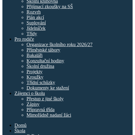
Školní knihovna
Přijímací zkoušky na SŠ
Rozvrh
Plán akcí
Suplování
Jídelníček
Třídy
Pro rodiče
Organizace školního roku 2026/27
Příměstské tábory
Bakaláři
Konzultační hodiny
Školní družina
Projekty
Kroužky
Třídní schůzky
Dokumenty ke stažení
Zájemci o školu
Přestup z jiné školy
Zápisy
Přípravná třída
Mimořádně nadaní žáci
Domů
Škola