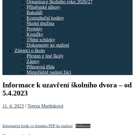
Organizace školního roku 2026/27
Příměstské tábory
Bakaláři
Konzultační hodiny
Školní družina
Projekty
Kroužky
Třídní schůzky
Dokumenty ke stažení
Zájemci o školu
Přestup z jiné školy
Zápisy
Přípravná třída
Mimořádně nadaní žáci
Informace k uzavření školního dvora – od
5.4.2023
11. 4. 2023
/
Tereza Martínková
Informační leták ve formátu PDF ke stažení
Stáhnout