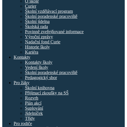
O škole
Curier
Školní vzdělávací program
Školní poradenské pracoviště
Školní jídelna
Školská rada
Povinně zveřejňované informace
Výroční zprávy
Nadační fond Curie
Historie školy
Kariéra
Kontakty
Kontakty školy
Vedení školy
Školní poradenské pracoviště
Pedagogický sbor
Pro žáky
Školní knihovna
Přijímací zkoušky na SŠ
Rozvrh
Plán akcí
Suplování
Jídelníček
Třídy
Pro rodiče