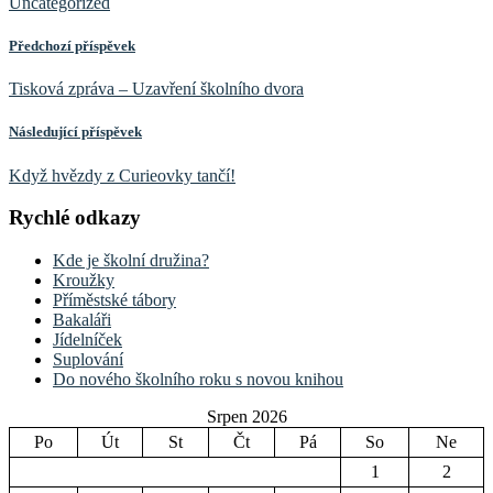
Uncategorized
Předchozí příspěvek
Tisková zpráva – Uzavření školního dvora
Následující příspěvek
Když hvězdy z Curieovky tančí!
Rychlé odkazy
Kde je školní družina?
Kroužky
Příměstské tábory
Bakaláři
Jídelníček
Suplování
Do nového školního roku s novou knihou
Srpen 2026
Po
Út
St
Čt
Pá
So
Ne
1
2