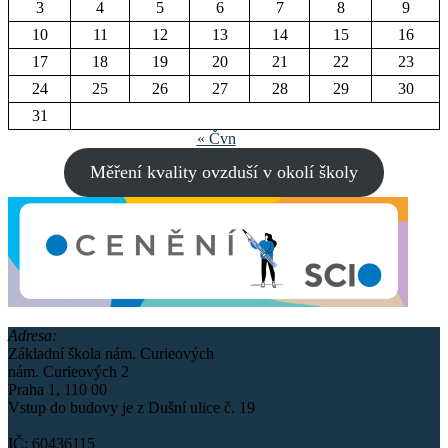
3
4
5
6
7
8
9
10
11
12
13
14
15
16
17
18
19
20
21
22
23
24
25
26
27
28
29
30
31
« Čvn
Měření kvality ovzduší v okolí školy
Adresa:
Základní škola nám. Curieových
nám. Curieových 2
Praha 1, 110 00
Vstup do budovy je z Dušní ulice č. 19
IČ: 60436115