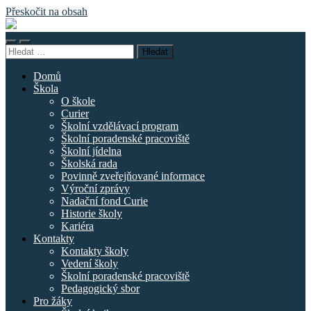
Přeskočit na obsah
Základní
škola
Přepnout
Přepnout
náměstí
Vyhledávání
mobilní
vyhledávací
Curieových
menu
pole
Domů
Škola
O škole
Curier
Školní vzdělávací program
Školní poradenské pracoviště
Školní jídelna
Školská rada
Povinně zveřejňované informace
Výroční zprávy
Nadační fond Curie
Historie školy
Kariéra
Kontakty
Kontakty školy
Vedení školy
Školní poradenské pracoviště
Pedagogický sbor
Pro žáky