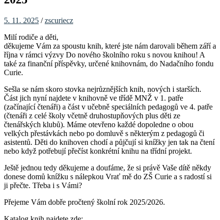
5. 11. 2025
/
zscuriecz
Milí rodiče a děti,
děkujeme Vám za spoustu knih, které jste nám darovali během září a
října v rámci výzvy Do nového školního roku s novou knihou! A
také za finanční příspěvky, určené knihovnám, do Nadačního fondu
Curie.
Sešla se nám skoro stovka nejrůznějších knih, nových i starších.
Část jich nyní najdete v knihovně ve třídě MNŽ v 1. patře
(začínající čtenáři) a část v učebně speciálních pedagogů ve 4. patře
(čtenáři z celé školy včetně druhostupňových plus děti ze
čtenářských klubů). Máme otevřeno každé dopoledne o obou
velkých přestávkách nebo po domluvě s některým z pedagogů či
asistentů. Děti do knihoven chodí a půjčují si knížky jen tak na čtení
nebo když potřebují přečíst konkrétní knihu na třídní projekt.
Ještě jednou tedy děkujeme a doufáme, že si právě Vaše dítě někdy
donese domů knížku s nálepkou Vrať mě do ZŠ Curie a s radostí si
ji přečte. Třeba i s Vámi?
Přejeme Vám dobře pročtený školní rok 2025/2026.
Katalog knih najdete zde: