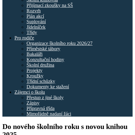
Přijímací zkoušky na SŠ
Rozvrh
Plán akcí
Suplování
Jídelníček
Třídy
Pro rodiče
Organizace školního roku 2026/27
Příměstské tábory
Bakaláři
Konzultační hodiny
Školní družina
Projekty
Kroužky
Třídní schůzky
Dokumenty ke stažení
Zájemci o školu
Přestup z jiné školy
Zápisy
Přípravná třída
Mimořádně nadaní žáci
Do nového školního roku s novou knihou
2025