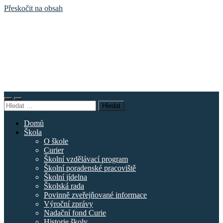
Přeskočit na obsah
Základní
škola
náměstí
Curieových
Přepnout
Přepnout
Vyhledávání
mobilní
vyhledávací
menu
pole
Domů
Škola
O škole
Curier
Školní vzdělávací program
Školní poradenské pracoviště
Školní jídelna
Školská rada
Povinně zveřejňované informace
Výroční zprávy
Nadační fond Curie
Historie školy