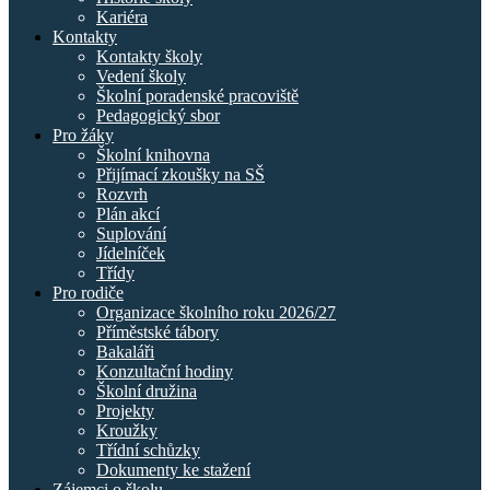
Kariéra
Kontakty
Kontakty školy
Vedení školy
Školní poradenské pracoviště
Pedagogický sbor
Pro žáky
Školní knihovna
Přijímací zkoušky na SŠ
Rozvrh
Plán akcí
Suplování
Jídelníček
Třídy
Pro rodiče
Organizace školního roku 2026/27
Příměstské tábory
Bakaláři
Konzultační hodiny
Školní družina
Projekty
Kroužky
Třídní schůzky
Dokumenty ke stažení
Zájemci o školu