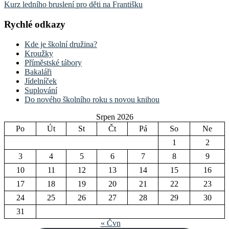
Kurz ledního bruslení pro děti na Františku
Rychlé odkazy
Kde je školní družina?
Kroužky
Příměstské tábory
Bakaláři
Jídelníček
Suplování
Do nového školního roku s novou knihou
Srpen 2026
Po
Út
St
Čt
Pá
So
Ne
1
2
3
4
5
6
7
8
9
10
11
12
13
14
15
16
17
18
19
20
21
22
23
24
25
26
27
28
29
30
31
« Čvn