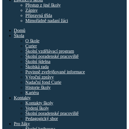
Přestup z jiné školy
Zápisy
Přípravná třída
Mimořádně nadaní žáci
Domů
Škola
O škole
Curier
Školní vzdělávací program
Školní poradenské pracoviště
Školní jídelna
Školská rada
Povinně zveřejňované informace
Výroční zprávy
Nadační fond Curie
Historie školy
Kariéra
Kontakty
Kontakty školy
Vedení školy
Školní poradenské pracoviště
Pedagogický sbor
Pro žáky
Školní knihovna