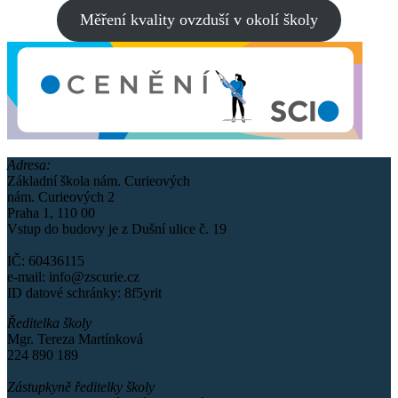
Měření kvality ovzduší v okolí školy
Adresa:
Základní škola nám. Curieových
nám. Curieových 2
Praha 1, 110 00
Vstup do budovy je z Dušní ulice č. 19
IČ: 60436115
e-mail: info@zscurie.cz
ID datové schránky: 8f5yrit
Ředitelka školy
Mgr. Tereza Martínková
224 890 189
Zástupkyně ředitelky školy