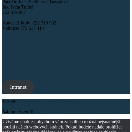
PaedDr. Iveta Stehlíková Bassyová
Ing. Iveta Trefná
222 319 867
Kancelář školy: 222 319 932
Vrátnice: 773 617 414
Intranet
© 2026
Základní škola náměstí Curieových
Šablonu vytvořil
Anders Noren
—
Nahoru ↑
Užíváme cookies, abychom vám zajistili co možná nejsnadnější
použití našich webových stránek. Pokud budete nadále prohlížet