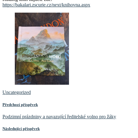
https://bakalari.zscurie.cz/next/knihovna.aspx
Uncategorized
Předchozí příspěvek
Podzimní prázdniny a navazující ředitelské volno pro žáky
Následující příspěvek