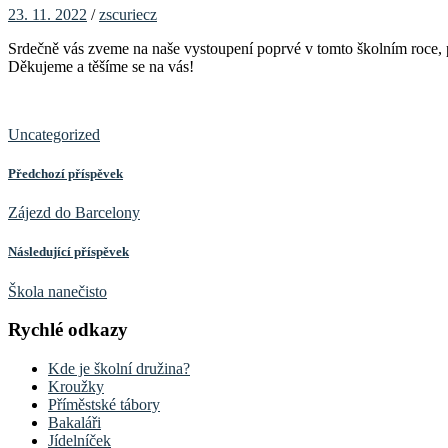
23. 11. 2022
/
zscuriecz
Srdečně vás zveme na naše vystoupení poprvé v tomto školním roce, po
Děkujeme a těšíme se na vás!
Uncategorized
Předchozí příspěvek
Zájezd do Barcelony
Následující příspěvek
Škola nanečisto
Rychlé odkazy
Kde je školní družina?
Kroužky
Příměstské tábory
Bakaláři
Jídelníček