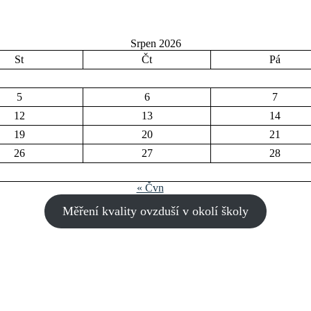
Srpen 2026
St
Čt
Pá
5
6
7
12
13
14
19
20
21
26
27
28
« Čvn
Měření kvality ovzduší v okolí školy