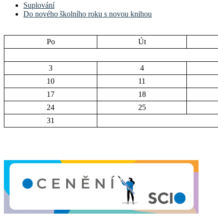
Suplování
Do nového školního roku s novou knihou
Po
Út
3
4
10
11
17
18
24
25
31