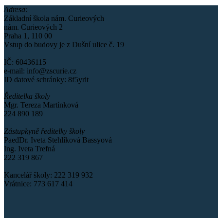
Adresa:
Základní škola nám. Curieových
nám. Curieových 2
Praha 1, 110 00
Vstup do budovy je z Dušní ulice č. 19
IČ: 60436115
e-mail: info@zscurie.cz
ID datové schránky: 8f5yrit
Ředitelka školy
Mgr. Tereza Martínková
224 890 189
Zástupkyně ředitelky školy
PaedDr. Iveta Stehlíková Bassyová
Ing. Iveta Trefná
222 319 867
Kancelář školy: 222 319 932
Vrátnice: 773 617 414