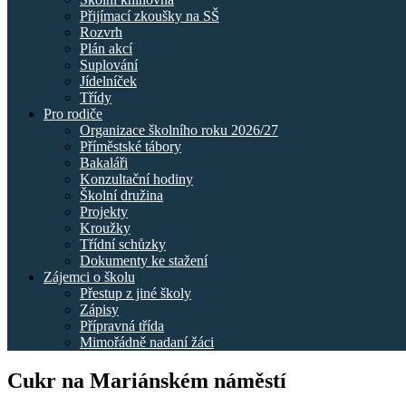
Přijímací zkoušky na SŠ
Rozvrh
Plán akcí
Suplování
Jídelníček
Třídy
Pro rodiče
Organizace školního roku 2026/27
Příměstské tábory
Bakaláři
Konzultační hodiny
Školní družina
Projekty
Kroužky
Třídní schůzky
Dokumenty ke stažení
Zájemci o školu
Přestup z jiné školy
Zápisy
Přípravná třída
Mimořádně nadaní žáci
Cukr na Mariánském náměstí