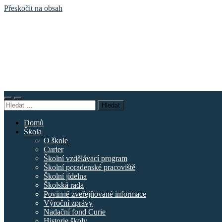
Přeskočit na obsah
Základní
škola
náměstí
Curieových
Přepnout
Přepnout
Vyhledávání
mobilní
vyhledávací
menu
pole
Domů
Škola
O škole
Curier
Školní vzdělávací program
Školní poradenské pracoviště
Školní jídelna
Školská rada
Povinně zveřejňované informace
Výroční zprávy
Nadační fond Curie
Historie školy