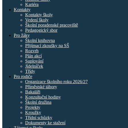
Kariéra
Kontakty
Kontakty školy
Vedení školy
Školní poradenské pracoviště
Pedagogický sbor
Pro žáky
Školní knihovna
Přijímací zkoušky na SŠ
Rozvrh
Plán akcí
Suplování
Jídelníček
Třídy
Pro rodiče
Organizace školního roku 2026/27
Příměstské tábory
Bakaláři
Konzultační hodiny
Školní družina
Projekty
Kroužky
Třídní schůzky
Dokumenty ke stažení
Zájemci o školu