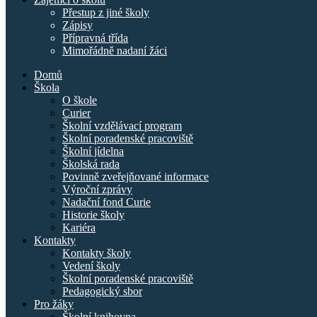
Přestup z jiné školy
Zápisy
Přípravná třída
Mimořádně nadaní žáci
Domů
Škola
O škole
Curier
Školní vzdělávací program
Školní poradenské pracoviště
Školní jídelna
Školská rada
Povinně zveřejňované informace
Výroční zprávy
Nadační fond Curie
Historie školy
Kariéra
Kontakty
Kontakty školy
Vedení školy
Školní poradenské pracoviště
Pedagogický sbor
Pro žáky
Školní knihovna