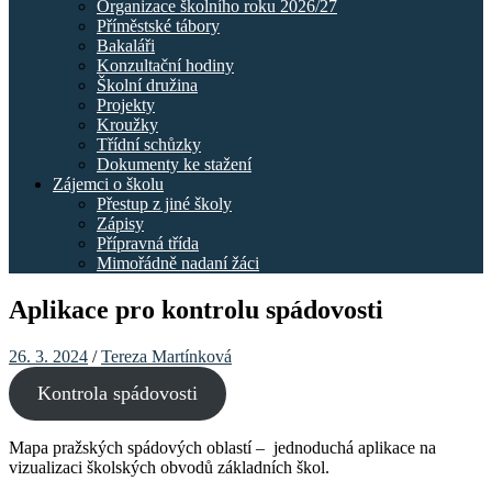
Organizace školního roku 2026/27
Příměstské tábory
Bakaláři
Konzultační hodiny
Školní družina
Projekty
Kroužky
Třídní schůzky
Dokumenty ke stažení
Zájemci o školu
Přestup z jiné školy
Zápisy
Přípravná třída
Mimořádně nadaní žáci
Aplikace pro kontrolu spádovosti
26. 3. 2024
/
Tereza Martínková
Kontrola spádovosti
Mapa pražských spádových oblastí – jednoduchá aplikace na
vizualizaci školských obvodů základních škol.