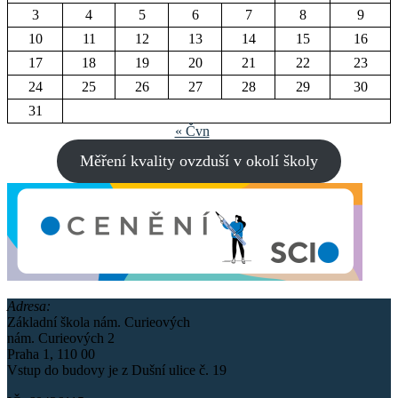
3
4
5
6
7
8
9
10
11
12
13
14
15
16
17
18
19
20
21
22
23
24
25
26
27
28
29
30
31
« Čvn
Měření kvality ovzduší v okolí školy
Adresa:
Základní škola nám. Curieových
nám. Curieových 2
Praha 1, 110 00
Vstup do budovy je z Dušní ulice č. 19