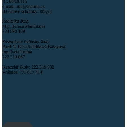
IČ: 60436115
e-mail: info@zscurie.cz
ID datové schránky: 8f5yrit
Ředitelka školy
Mgr. Tereza Martínková
224 890 189
Zástupkyně ředitelky školy
PaedDr. Iveta Stehlíková Bassyová
Ing. Iveta Trefná
222 319 867
Kancelář školy: 222 319 932
Vrátnice: 773 617 414