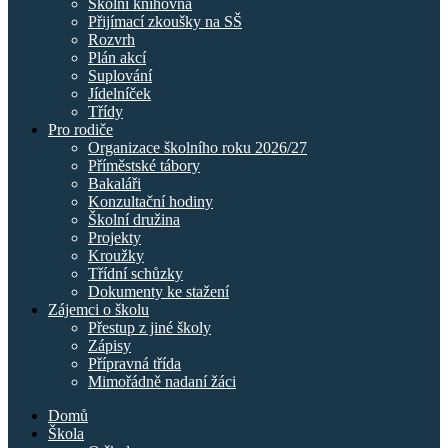
Školní knihovna
Přijímací zkoušky na SŠ
Rozvrh
Plán akcí
Suplování
Jídelníček
Třídy
Pro rodiče
Organizace školního roku 2026/27
Příměstské tábory
Bakaláři
Konzultační hodiny
Školní družina
Projekty
Kroužky
Třídní schůzky
Dokumenty ke stažení
Zájemci o školu
Přestup z jiné školy
Zápisy
Přípravná třída
Mimořádně nadaní žáci
Domů
Škola