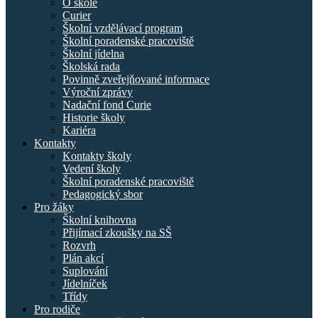
O škole
Curier
Školní vzdělávací program
Školní poradenské pracoviště
Školní jídelna
Školská rada
Povinně zveřejňované informace
Výroční zprávy
Nadační fond Curie
Historie školy
Kariéra
Kontakty
Kontakty školy
Vedení školy
Školní poradenské pracoviště
Pedagogický sbor
Pro žáky
Školní knihovna
Přijímací zkoušky na SŠ
Rozvrh
Plán akcí
Suplování
Jídelníček
Třídy
Pro rodiče