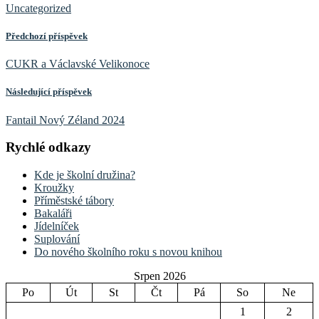
Uncategorized
Předchozí příspěvek
CUKR a Václavské Velikonoce
Následující příspěvek
Fantail Nový Zéland 2024
Rychlé odkazy
Kde je školní družina?
Kroužky
Příměstské tábory
Bakaláři
Jídelníček
Suplování
Do nového školního roku s novou knihou
Srpen 2026
Po
Út
St
Čt
Pá
So
Ne
1
2