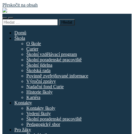
Přeskočit na obsah
Základní
škola
Přepnout
Přepnout
náměstí
Vyhledávání
mobilní
vyhledávací
Curieových
menu
pole
Domů
Škola
O škole
Curier
Školní vzdělávací program
Školní poradenské pracoviště
Školní jídelna
Školská rada
Povinně zveřejňované informace
Výroční zprávy
Nadační fond Curie
Historie školy
Kariéra
Kontakty
Kontakty školy
Vedení školy
Školní poradenské pracoviště
Pedagogický sbor
Pro žáky