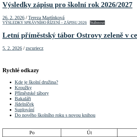
Výsledky zápisu pro školní rok 2026/2027
26. 2. 2026
/
Tereza Martínková
VÝSLEDKY SPRÁVNÍHO ŘÍZENÍ – ZÁPISU 2026
Stáhnout
Letní příměstský tábor Ostrovy zeleně v c
5. 2. 2026
/
zscuriecz
Rychlé odkazy
Kde je školní družina?
Kroužky
Příměstské tábory
Bakaláři
Jídelníček
Suplování
Do nového školního roku s novou knihou
Po
Út