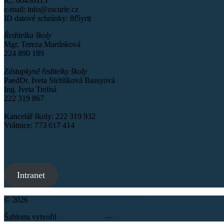
IČ: 60436115
e-mail: info@zscurie.cz
ID datové schránky: 8f5yrit
Ředitelka školy
Mgr. Tereza Martínková
224 890 189
Zástupkyně ředitelky školy
PaedDr. Iveta Stehlíková Bassyová
Ing. Iveta Trefná
222 319 867
Kancelář školy: 222 319 932
Vrátnice: 773 617 414
Intranet
© 2026
Základní škola náměstí Curieových
Šablonu vytvořil
Anders Noren
—
Nahoru ↑