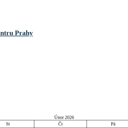
entru Prahy
Únor 2026
St
Čt
Pá