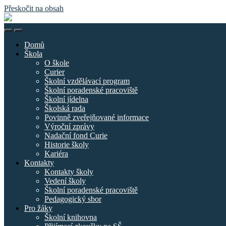
Přeskočit na obsah
Základní
škola
Přepnout
Přepnout
náměstí
mobilní
vyhledávací
Curieových
Domů
menu
pole
Škola
O škole
Curier
Školní vzdělávací program
Školní poradenské pracoviště
Školní jídelna
Školská rada
Povinně zveřejňované informace
Výroční zprávy
Nadační fond Curie
Historie školy
Kariéra
Kontakty
Kontakty školy
Vedení školy
Školní poradenské pracoviště
Pedagogický sbor
Pro žáky
Školní knihovna