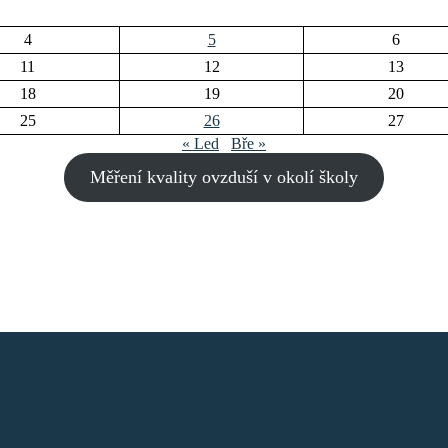
4
5
6
11
12
13
18
19
20
25
26
27
« Led
Bře »
Měření kvality ovzduší v okolí školy