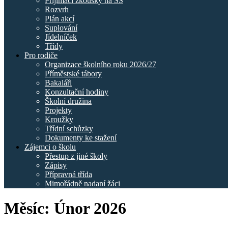
Přijímací zkoušky na SŠ
Rozvrh
Plán akcí
Suplování
Jídelníček
Třídy
Pro rodiče
Organizace školního roku 2026/27
Příměstské tábory
Bakaláři
Konzultační hodiny
Školní družina
Projekty
Kroužky
Třídní schůzky
Dokumenty ke stažení
Zájemci o školu
Přestup z jiné školy
Zápisy
Přípravná třída
Mimořádně nadaní žáci
Měsíc:
Únor 2026