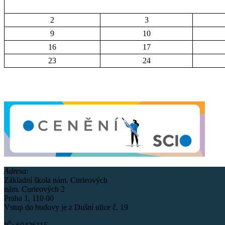
2
3
9
10
16
17
23
24
Adresa:
Základní škola nám. Curieových
nám. Curieových 2
Praha 1, 110 00
Vstup do budovy je z Dušní ulice č. 19