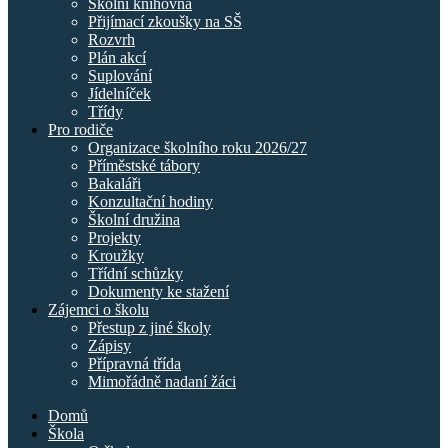
Školní knihovna
Přijímací zkoušky na SŠ
Rozvrh
Plán akcí
Suplování
Jídelníček
Třídy
Pro rodiče
Organizace školního roku 2026/27
Příměstské tábory
Bakaláři
Konzultační hodiny
Školní družina
Projekty
Kroužky
Třídní schůzky
Dokumenty ke stažení
Zájemci o školu
Přestup z jiné školy
Zápisy
Přípravná třída
Mimořádně nadaní žáci
Domů
Škola