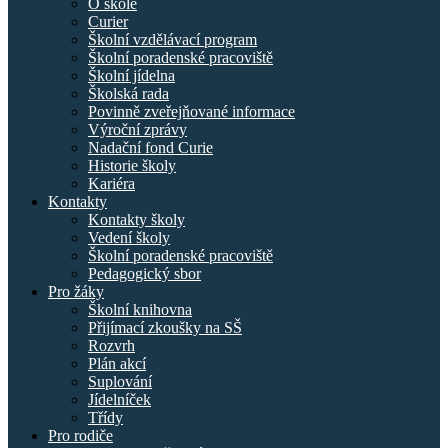
O škole
Curier
Školní vzdělávací program
Školní poradenské pracoviště
Školní jídelna
Školská rada
Povinně zveřejňované informace
Výroční zprávy
Nadační fond Curie
Historie školy
Kariéra
Kontakty
Kontakty školy
Vedení školy
Školní poradenské pracoviště
Pedagogický sbor
Pro žáky
Školní knihovna
Přijímací zkoušky na SŠ
Rozvrh
Plán akcí
Suplování
Jídelníček
Třídy
Pro rodiče