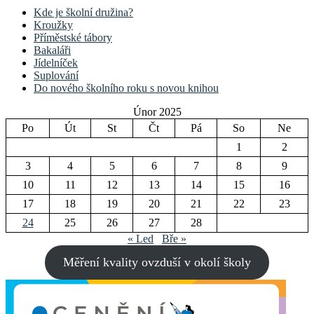
Kde je školní družina?
Kroužky
Příměstské tábory
Bakaláři
Jídelníček
Suplování
Do nového školního roku s novou knihou
Únor 2025
Po
Út
St
Čt
Pá
So
Ne
1
2
3
4
5
6
7
8
9
10
11
12
13
14
15
16
17
18
19
20
21
22
23
24
25
26
27
28
« Led
Bře »
Měření kvality ovzduší v okolí školy