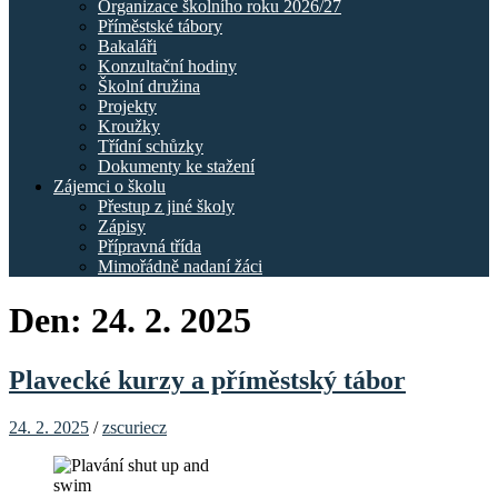
Organizace školního roku 2026/27
Příměstské tábory
Bakaláři
Konzultační hodiny
Školní družina
Projekty
Kroužky
Třídní schůzky
Dokumenty ke stažení
Zájemci o školu
Přestup z jiné školy
Zápisy
Přípravná třída
Mimořádně nadaní žáci
Den:
24. 2. 2025
Plavecké kurzy a příměstský tábor
24. 2. 2025
/
zscuriecz