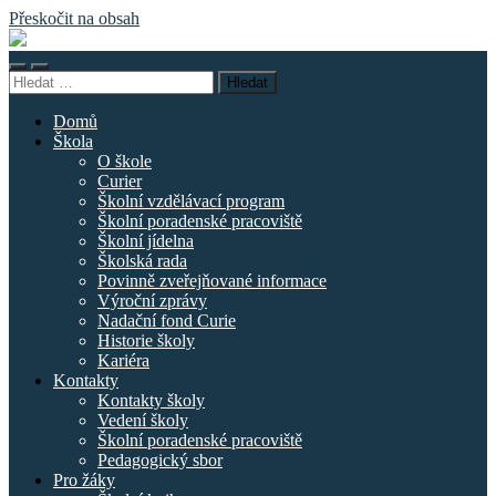
Přeskočit na obsah
Základní
škola
Přepnout
Přepnout
náměstí
Vyhledávání
mobilní
vyhledávací
Curieových
menu
pole
Domů
Škola
O škole
Curier
Školní vzdělávací program
Školní poradenské pracoviště
Školní jídelna
Školská rada
Povinně zveřejňované informace
Výroční zprávy
Nadační fond Curie
Historie školy
Kariéra
Kontakty
Kontakty školy
Vedení školy
Školní poradenské pracoviště
Pedagogický sbor
Pro žáky