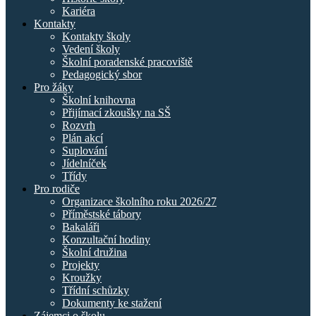
Kariéra
Kontakty
Kontakty školy
Vedení školy
Školní poradenské pracoviště
Pedagogický sbor
Pro žáky
Školní knihovna
Přijímací zkoušky na SŠ
Rozvrh
Plán akcí
Suplování
Jídelníček
Třídy
Pro rodiče
Organizace školního roku 2026/27
Příměstské tábory
Bakaláři
Konzultační hodiny
Školní družina
Projekty
Kroužky
Třídní schůzky
Dokumenty ke stažení
Zájemci o školu