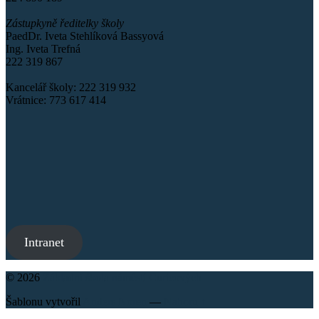
Zástupkyně ředitelky školy
PaedDr. Iveta Stehlíková Bassyová
Ing. Iveta Trefná
222 319 867
Kancelář školy: 222 319 932
Vrátnice: 773 617 414
Intranet
© 2026
Základní škola náměstí Curieových
Šablonu vytvořil
Anders Noren
—
Nahoru ↑