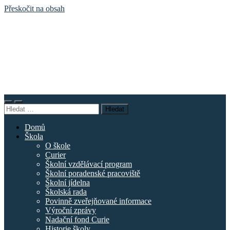
Přeskočit na obsah
Základní
škola
náměstí
Curieových
Přepnout
Přepnout
Vyhledávání
mobilní
vyhledávací
menu
pole
Domů
Škola
O škole
Curier
Školní vzdělávací program
Školní poradenské pracoviště
Školní jídelna
Školská rada
Povinně zveřejňované informace
Výroční zprávy
Nadační fond Curie
Historie školy