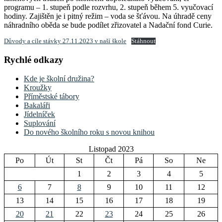
programu – 1. stupeň podle rozvrhu, 2. stupeň během 5. vyučovací
hodiny. Zajištěn je i pitný režim – voda se šťávou. Na úhradě ceny
náhradního oběda se bude podílet zřizovatel a Nadační fond Curie.
Důvody a cíle stávky 27.11.2023 v naší škole
Stáhnout
Rychlé odkazy
Kde je školní družina?
Kroužky
Příměstské tábory
Bakaláři
Jídelníček
Suplování
Do nového školního roku s novou knihou
Listopad 2023
Po
Út
St
Čt
Pá
So
Ne
1
2
3
4
5
6
7
8
9
10
11
12
13
14
15
16
17
18
19
20
21
22
23
24
25
26