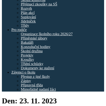
Přijímací zkoušky na SŠ
Rozvrh
Plán akcí
Suplování
Jídelníček
Třídy
Pro rodiče
Organizace školního roku 2026/27
Příměstské tábory
Bakaláři
Konzultační hodiny
Školní družina
Projekty
Kroužky
Třídní schůzky
Dokumenty ke stažení
Zájemci o školu
Přestup z jiné školy
Zápisy
Přípravná třída
Mimořádně nadaní žáci
Den:
23. 11. 2023