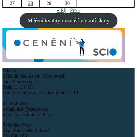
27
28
29
30
« Říj
Pro »
Měření kvality ovzduší v okolí školy
Adresa:
Základní škola nám. Curieových
nám. Curieových 2
Praha 1, 110 00
Vstup do budovy je z Dušní ulice č. 19
IČ: 60436115
e-mail: info@zscurie.cz
ID datové schránky: 8f5yrit
Ředitelka školy
Mgr. Tereza Martínková
224 890 189