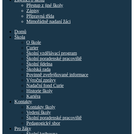
Přestup z jiné školy
Zápisy
Přípravná třída
Mimořádně nadaní žáci
Domů
Škola
O škole
Curier
Školní vzdělávací program
Školní poradenské pracoviště
Školní jídelna
Školská rada
Povinně zveřejňované informace
Výroční zprávy
Nadační fond Curie
Historie školy
Kariéra
Kontakty
Kontakty školy
Vedení školy
Školní poradenské pracoviště
Pedagogický sbor
Pro žáky
Školní knihovna