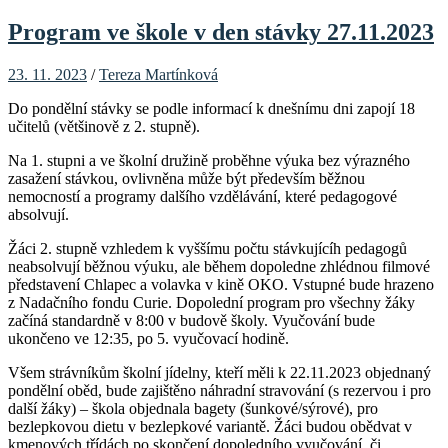
Program ve škole v den stávky 27.11.2023
23. 11. 2023
/
Tereza Martínková
Do pondělní stávky se podle informací k dnešnímu dni zapojí 18
učitelů (většinově z 2. stupně).
Na 1. stupni a ve školní družině proběhne výuka bez výrazného
zasažení stávkou, ovlivněna může být především běžnou
nemocností a programy dalšího vzdělávání, které pedagogové
absolvují.
Žáci 2. stupně vzhledem k vyššímu počtu stávkujícíh pedagogů
neabsolvují běžnou výuku, ale během dopoledne zhlédnou filmové
představení Chlapec a volavka v kině OKO. Vstupné bude hrazeno
z Nadačního fondu Curie. Dopolední program pro všechny žáky
začíná standardně v 8:00 v budově školy. Vyučování bude
ukončeno ve 12:35, po 5. vyučovací hodině.
Všem strávníkům školní jídelny, kteří měli k 22.11.2023 objednaný
pondělní oběd, bude zajištěno náhradní stravování (s rezervou i pro
další žáky) – škola objednala bagety (šunkové/sýrové), pro
bezlepkovou dietu v bezlepkové variantě. Žáci budou obědvat v
kmenových třídách po skončení dopoledního vyučování, či