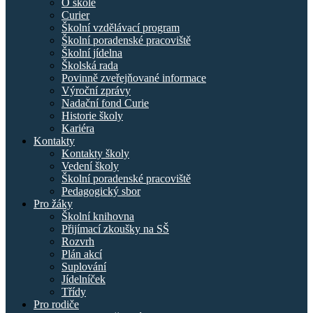
O škole
Curier
Školní vzdělávací program
Školní poradenské pracoviště
Školní jídelna
Školská rada
Povinně zveřejňované informace
Výroční zprávy
Nadační fond Curie
Historie školy
Kariéra
Kontakty
Kontakty školy
Vedení školy
Školní poradenské pracoviště
Pedagogický sbor
Pro žáky
Školní knihovna
Přijímací zkoušky na SŠ
Rozvrh
Plán akcí
Suplování
Jídelníček
Třídy
Pro rodiče