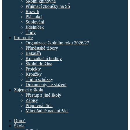
Školní knihovna
Přijímací zkoušky na SŠ
Rozvrh
Plán akcí
Suplování
Jídelníček
Třídy
Pro rodiče
Organizace školního roku 2026/27
Příměstské tábory
Bakaláři
Konzultační hodiny
Školní družina
Projekty
Kroužky
Třídní schůzky
Dokumenty ke stažení
Zájemci o školu
Přestup z jiné školy
Zápisy
Přípravná třída
Mimořádně nadaní žáci
Domů
Škola