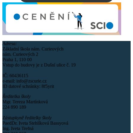
Adresa:
Základní škola nám. Curieových
nám. Curieových 2
Praha 1, 110 00
Vstup do budovy je z Dušní ulice č. 19
IČ: 60436115
e-mail: info@zscurie.cz
ID datové schránky: 8f5yrit
Ředitelka školy
Mgr. Tereza Martínková
224 890 189
Zástupkyně ředitelky školy
PaedDr. Iveta Stehlíková Bassyová
Ing. Iveta Trefná