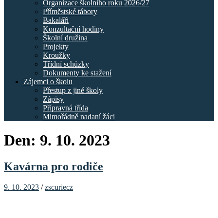
Organizace školního roku 2026/27
Příměstské tábory
Bakaláři
Konzultační hodiny
Školní družina
Projekty
Kroužky
Třídní schůzky
Dokumenty ke stažení
Zájemci o školu
Přestup z jiné školy
Zápisy
Přípravná třída
Mimořádně nadaní žáci
Den:
9. 10. 2023
Kavárna pro rodiče
9. 10. 2023
/
zscuriecz