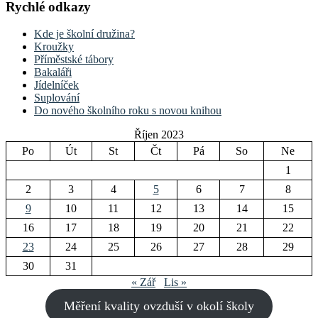
Rychlé odkazy
Kde je školní družina?
Kroužky
Příměstské tábory
Bakaláři
Jídelníček
Suplování
Do nového školního roku s novou knihou
Říjen 2023
Po
Út
St
Čt
Pá
So
Ne
1
2
3
4
5
6
7
8
9
10
11
12
13
14
15
16
17
18
19
20
21
22
23
24
25
26
27
28
29
30
31
« Zář
Lis »
Měření kvality ovzduší v okolí školy