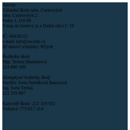
Adresa:
Základní škola nám. Curieových
nám. Curieových 2
Praha 1, 110 00
Vstup do budovy je z Dušní ulice č. 19
IČ: 60436115
e-mail: info@zscurie.cz
ID datové schránky: 8f5yrit
Ředitelka školy
Mgr. Tereza Martínková
224 890 189
Zástupkyně ředitelky školy
PaedDr. Iveta Stehlíková Bassyová
Ing. Iveta Trefná
222 319 867
Kancelář školy: 222 319 932
Vrátnice: 773 617 414