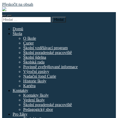
Přeskočit na obsah
Základní
škola
Přepnout
Přepnout
náměstí
Vyhledávání
mobilní
vyhledávací
Curieových
menu
pole
Domů
Škola
O škole
Curier
Školní vzdělávací program
Školní poradenské pracoviště
Školní jídelna
Školská rada
Povinně zveřejňované informace
Výroční zprávy
Nadační fond Curie
Historie školy
Kariéra
Kontakty
Kontakty školy
Vedení školy
Školní poradenské pracoviště
Pedagogický sbor
Pro žáky