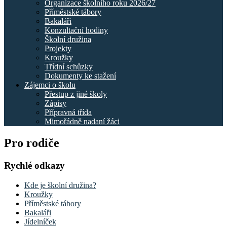
Organizace školního roku 2026/27
Příměstské tábory
Bakaláři
Konzultační hodiny
Školní družina
Projekty
Kroužky
Třídní schůzky
Dokumenty ke stažení
Zájemci o školu
Přestup z jiné školy
Zápisy
Přípravná třída
Mimořádně nadaní žáci
Pro rodiče
Rychlé odkazy
Kde je školní družina?
Kroužky
Příměstské tábory
Bakaláři
Jídelníček