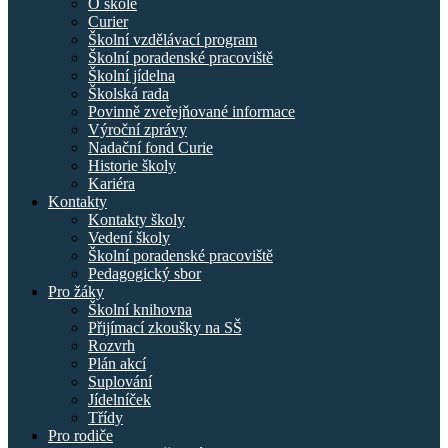
O škole
Curier
Školní vzdělávací program
Školní poradenské pracoviště
Školní jídelna
Školská rada
Povinně zveřejňované informace
Výroční zprávy
Nadační fond Curie
Historie školy
Kariéra
Kontakty
Kontakty školy
Vedení školy
Školní poradenské pracoviště
Pedagogický sbor
Pro žáky
Školní knihovna
Přijímací zkoušky na SŠ
Rozvrh
Plán akcí
Suplování
Jídelníček
Třídy
Pro rodiče