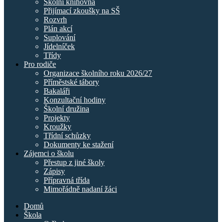
Školní knihovna
Přijímací zkoušky na SŠ
Rozvrh
Plán akcí
Suplování
Jídelníček
Třídy
Pro rodiče
Organizace školního roku 2026/27
Příměstské tábory
Bakaláři
Konzultační hodiny
Školní družina
Projekty
Kroužky
Třídní schůzky
Dokumenty ke stažení
Zájemci o školu
Přestup z jiné školy
Zápisy
Přípravná třída
Mimořádně nadaní žáci
Domů
Škola