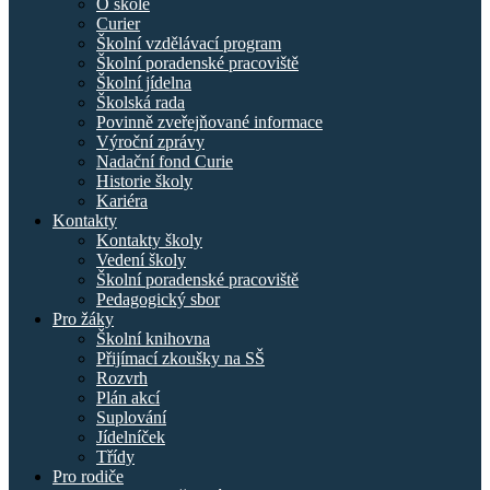
O škole
Curier
Školní vzdělávací program
Školní poradenské pracoviště
Školní jídelna
Školská rada
Povinně zveřejňované informace
Výroční zprávy
Nadační fond Curie
Historie školy
Kariéra
Kontakty
Kontakty školy
Vedení školy
Školní poradenské pracoviště
Pedagogický sbor
Pro žáky
Školní knihovna
Přijímací zkoušky na SŠ
Rozvrh
Plán akcí
Suplování
Jídelníček
Třídy
Pro rodiče