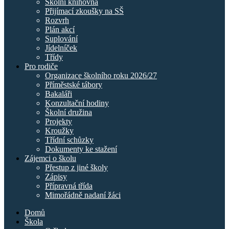
Školní knihovna
Přijímací zkoušky na SŠ
Rozvrh
Plán akcí
Suplování
Jídelníček
Třídy
Pro rodiče
Organizace školního roku 2026/27
Příměstské tábory
Bakaláři
Konzultační hodiny
Školní družina
Projekty
Kroužky
Třídní schůzky
Dokumenty ke stažení
Zájemci o školu
Přestup z jiné školy
Zápisy
Přípravná třída
Mimořádně nadaní žáci
Domů
Škola