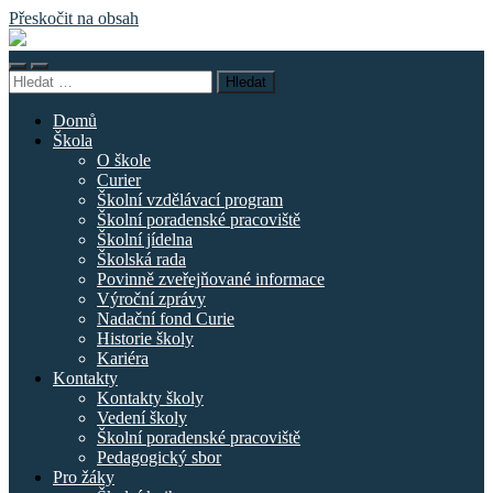
Přeskočit na obsah
Základní
škola
Přepnout
Přepnout
náměstí
Vyhledávání
mobilní
vyhledávací
Curieových
menu
pole
Domů
Škola
O škole
Curier
Školní vzdělávací program
Školní poradenské pracoviště
Školní jídelna
Školská rada
Povinně zveřejňované informace
Výroční zprávy
Nadační fond Curie
Historie školy
Kariéra
Kontakty
Kontakty školy
Vedení školy
Školní poradenské pracoviště
Pedagogický sbor
Pro žáky