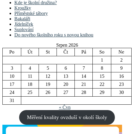
Kde je školní družina?
Kroužky
Příměstské tábory
Bakaláři
Jídelníček
Suplování
Do nového školního roku s novou knihou
Srpen 2026
Po
Út
St
Čt
Pá
So
Ne
1
2
3
4
5
6
7
8
9
10
11
12
13
14
15
16
17
18
19
20
21
22
23
24
25
26
27
28
29
30
31
« Čvn
Měření kvality ovzduší v okolí školy