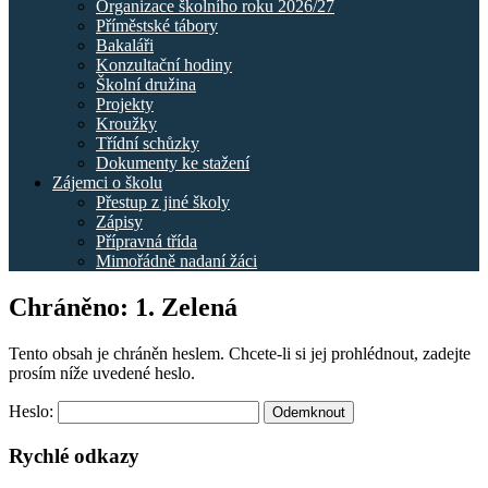
Organizace školního roku 2026/27
Příměstské tábory
Bakaláři
Konzultační hodiny
Školní družina
Projekty
Kroužky
Třídní schůzky
Dokumenty ke stažení
Zájemci o školu
Přestup z jiné školy
Zápisy
Přípravná třída
Mimořádně nadaní žáci
Chráněno: 1. Zelená
Tento obsah je chráněn heslem. Chcete-li si jej prohlédnout, zadejte
prosím níže uvedené heslo.
Heslo:
Rychlé odkazy