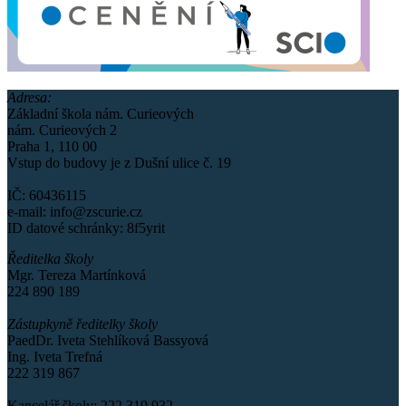
Adresa:
Základní škola nám. Curieových
nám. Curieových 2
Praha 1, 110 00
Vstup do budovy je z Dušní ulice č. 19
IČ: 60436115
e-mail: info@zscurie.cz
ID datové schránky: 8f5yrit
Ředitelka školy
Mgr. Tereza Martínková
224 890 189
Zástupkyně ředitelky školy
PaedDr. Iveta Stehlíková Bassyová
Ing. Iveta Trefná
222 319 867
Kancelář školy: 222 319 932