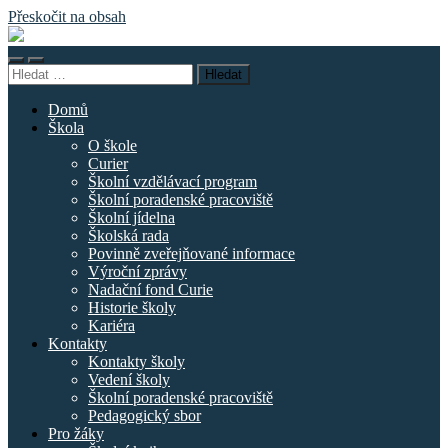
Přeskočit na obsah
Základní
škola
Přepnout
Přepnout
náměstí
Vyhledávání
mobilní
vyhledávací
Curieových
menu
pole
Domů
Škola
O škole
Curier
Školní vzdělávací program
Školní poradenské pracoviště
Školní jídelna
Školská rada
Povinně zveřejňované informace
Výroční zprávy
Nadační fond Curie
Historie školy
Kariéra
Kontakty
Kontakty školy
Vedení školy
Školní poradenské pracoviště
Pedagogický sbor
Pro žáky