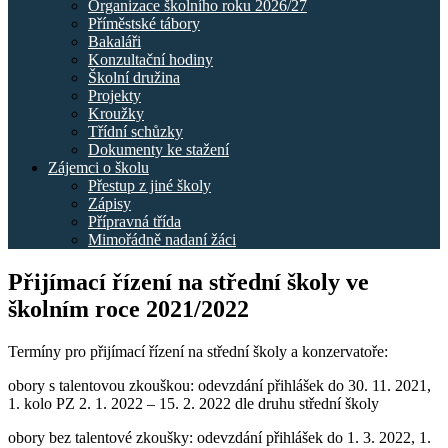
Organizace školního roku 2026/27
Příměstské tábory
Bakaláři
Konzultační hodiny
Školní družina
Projekty
Kroužky
Třídní schůzky
Dokumenty ke stažení
Zájemci o školu
Přestup z jiné školy
Zápisy
Přípravná třída
Mimořádně nadaní žáci
Přijímací řízení na střední školy ve
školním roce 2021/2022
Termíny pro přijímací řízení na střední školy a konzervatoře:
obory s talentovou zkouškou: odevzdání přihlášek do 30. 11. 2021,
1. kolo PZ 2. 1. 2022 – 15. 2. 2022 dle druhu střední školy
obory bez talentové zkoušky: odevzdání přihlášek do 1. 3. 2022, 1.