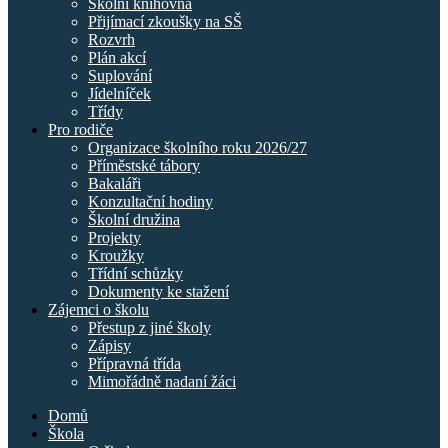
Školní knihovna
Přijímací zkoušky na SŠ
Rozvrh
Plán akcí
Suplování
Jídelníček
Třídy
Pro rodiče
Organizace školního roku 2026/27
Příměstské tábory
Bakaláři
Konzultační hodiny
Školní družina
Projekty
Kroužky
Třídní schůzky
Dokumenty ke stažení
Zájemci o školu
Přestup z jiné školy
Zápisy
Přípravná třída
Mimořádně nadaní žáci
Domů
Škola