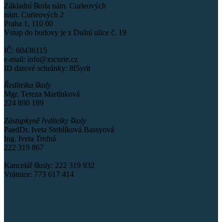
Základní škola nám. Curieových
nám. Curieových 2
Praha 1, 110 00
Vstup do budovy je z Dušní ulice č. 19
IČ: 60436115
e-mail: info@zscurie.cz
ID datové schránky: 8f5yrit
Ředitelka školy
Mgr. Tereza Martínková
224 890 189
Zástupkyně ředitelky školy
PaedDr. Iveta Stehlíková Bassyová
Ing. Iveta Trefná
222 319 867
Kancelář školy: 222 319 932
Vrátnice: 773 617 414