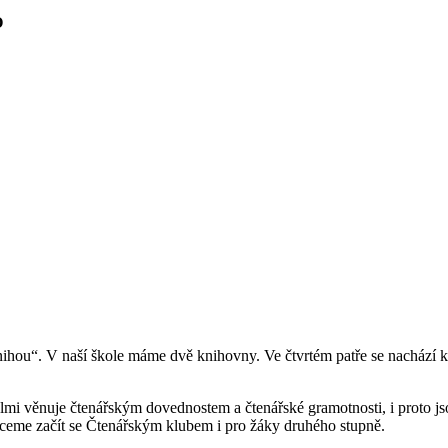
O
nihou“. V naší škole máme dvě knihovny. Ve čtvrtém patře se nachází
lmi věnuje čtenářským dovednostem a čtenářské gramotnosti, i proto j
chceme začít se Čtenářským klubem i pro žáky druhého stupně.