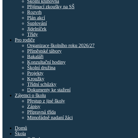
Školní knihovna
Přijímací zkoušky na SŠ
Rozvrh
Plán akcí
Suplování
Jídelníček
Třídy
Pro rodiče
Organizace školního roku 2026/27
Příměstské tábory
Bakaláři
Konzultační hodiny
Školní družina
Projekty
Kroužky
Třídní schůzky
Dokumenty ke stažení
Zájemci o školu
Přestup z jiné školy
Zápisy
Přípravná třída
Mimořádně nadaní žáci
Domů
Škola