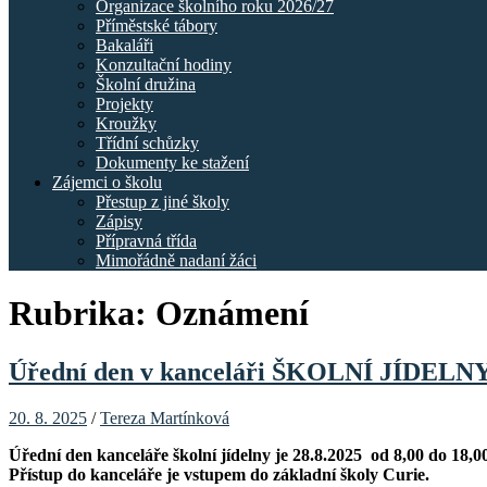
Organizace školního roku 2026/27
Příměstské tábory
Bakaláři
Konzultační hodiny
Školní družina
Projekty
Kroužky
Třídní schůzky
Dokumenty ke stažení
Zájemci o školu
Přestup z jiné školy
Zápisy
Přípravná třída
Mimořádně nadaní žáci
Rubrika:
Oznámení
Úřední den v kanceláři ŠKOLNÍ JÍDELN
20. 8. 2025
/
Tereza Martínková
Úřední den kanceláře školní jídelny je 28.8.2025 od 8,00 do 18,0
Přístup do kanceláře je vstupem do základní školy Curie.