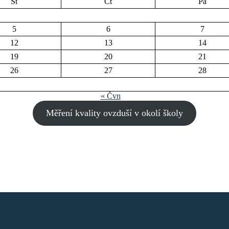
St
Čt
Pá
5
6
7
12
13
14
19
20
21
26
27
28
« Čvn
Měření kvality ovzduší v okolí školy