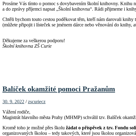
Prosíme Vás tímto o pomoc s dovybavením školní knihovny. Knihu ná
a do zprávy příjemci napsat „Školní knihovna“. Rádi přijmeme i knihy
Chtěli bychom touto cestou poděkovat těm, kteří nám darovali knihy
(můžete připojit i lísteček se jménem dárce nebo věnování do knihy, 
Děkujeme za veškerou podporu!
Školní knihovna ZŠ Curie
Balíček okamžité pomoci Pražanům
30. 9. 2022
/
zscuriecz
Vážení rodiče,
Magistrát hlavního města Prahy (MHMP) schválil tzv. Balíček okamži
Kromě toho je možné přes školu
žádat o příspěvek z tzv. Fondu sol
organizovaných školou – tedy takových, které jsou školou organizovány 