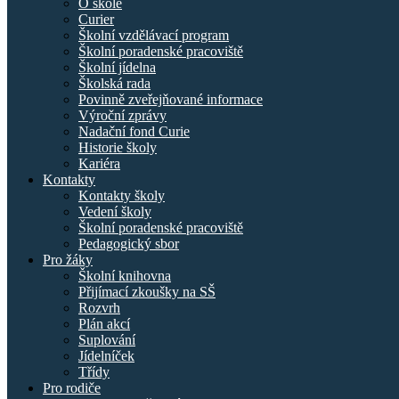
O škole
Curier
Školní vzdělávací program
Školní poradenské pracoviště
Školní jídelna
Školská rada
Povinně zveřejňované informace
Výroční zprávy
Nadační fond Curie
Historie školy
Kariéra
Kontakty
Kontakty školy
Vedení školy
Školní poradenské pracoviště
Pedagogický sbor
Pro žáky
Školní knihovna
Přijímací zkoušky na SŠ
Rozvrh
Plán akcí
Suplování
Jídelníček
Třídy
Pro rodiče