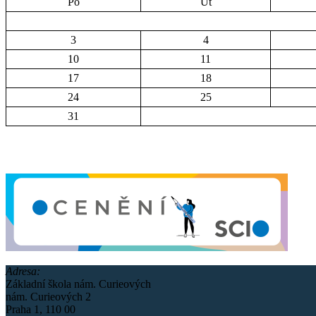
Po
Út
3
4
10
11
17
18
24
25
31
Adresa:
Základní škola nám. Curieových
nám. Curieových 2
Praha 1, 110 00