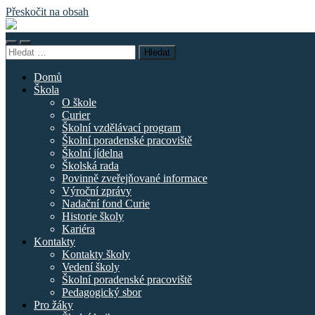
Přeskočit na obsah
Základní
škola
Přepnout
Přepnout
náměstí
Vyhledávání
mobilní
vyhledávací
Curieových
menu
pole
Domů
Škola
O škole
Curier
Školní vzdělávací program
Školní poradenské pracoviště
Školní jídelna
Školská rada
Povinně zveřejňované informace
Výroční zprávy
Nadační fond Curie
Historie školy
Kariéra
Kontakty
Kontakty školy
Vedení školy
Školní poradenské pracoviště
Pedagogický sbor
Pro žáky