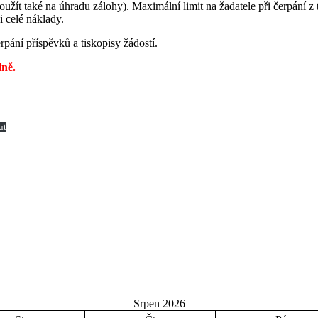
oužít také na úhradu zálohy). Maximální limit na žadatele při čerpání z 
 celé náklady.
pání příspěvků a tiskopisy žádostí.
lně.
ut
Srpen 2026