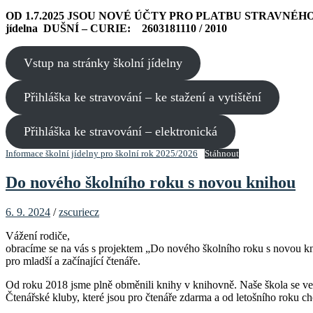
OD 1.7.2025 JSOU NOVÉ ÚČTY PRO PLATBU STRAVNÉH
jídelna DUŠNÍ – CURIE: 2603181110 / 2010
Vstup na stránky školní jídelny
Přihláška ke stravování – ke stažení a vytištění
Přihláška ke stravování – elektronická
Informace školní jídelny pro školní rok 2025/2026
Stáhnout
Do nového školního roku s novou knihou
6. 9. 2024
/
zscuriecz
Vážení rodiče,
obracíme se na vás s projektem „Do nového školního roku s novou k
pro mladší a začínající čtenáře.
Od roku 2018 jsme plně obměnili knihy v knihovně. Naše škola se ve
Čtenářské kluby, které jsou pro čtenáře zdarma a od letošního roku 