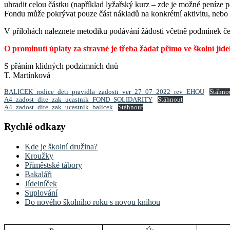
uhradit celou částku (například lyžařský kurz – zde je možné peníze p
Fondu může pokrývat pouze část nákladů na konkrétní aktivitu, nebo i
V přílohách naleznete metodiku podávání žádosti včetně podmínek čer
O prominutí úplaty za stravné je třeba žádat přímo ve školní jíde
S přáním klidných podzimních dnů
T. Martínková
BALICEK_rodice_deti_pravidla_zadosti_ver_27_07_2022_rev_EHOU
Stáhno
A4_zadost_dite_zak_ucastnik_FOND_SOLIDARITY
Stáhnout
A4_zadost_dite_zak_ucastnik_balicek
Stáhnout
Rychlé odkazy
Kde je školní družina?
Kroužky
Příměstské tábory
Bakaláři
Jídelníček
Suplování
Do nového školního roku s novou knihou