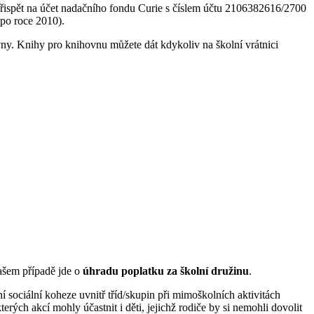
řispět na účet nadačního fondu Curie s číslem účtu 2106382616/2700
 po roce 2010).
y. Knihy pro knihovnu můžete dát kdykoliv na školní vrátnici
ašem případě jde o
úhradu poplatku za školní družinu
.
í sociální koheze uvnitř tříd/skupin při mimoškolních aktivitách
rých akcí mohly účastnit i děti, jejichž rodiče by si nemohli dovolit