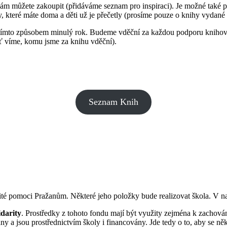
m můžete zakoupit (přidáváme seznam pro inspiraci). Je možné také p
, které máte doma a děti už je přečetly (prosíme pouze o knihy vydané
 tímto způsobem minulý rok. Budeme vděční za každou podporu knihovn
ať víme, komu jsme za knihu vděční).
Seznam Knih
té pomoci Pražanům. Některé jeho položky bude realizovat škola. V n
idarity
. Prostředky z tohoto fondu mají být využity zejména k zachován
a jsou prostřednictvím školy i financovány. Jde tedy o to, aby se někte