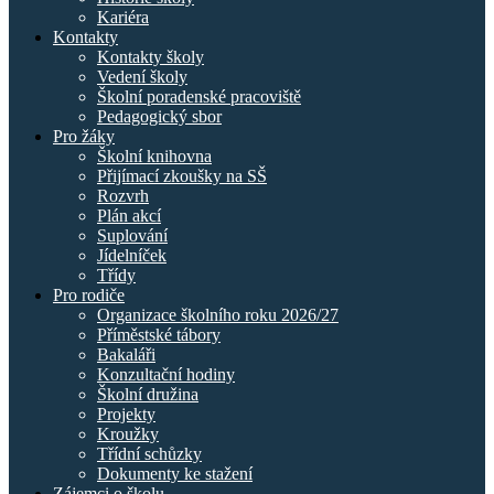
Kariéra
Kontakty
Kontakty školy
Vedení školy
Školní poradenské pracoviště
Pedagogický sbor
Pro žáky
Školní knihovna
Přijímací zkoušky na SŠ
Rozvrh
Plán akcí
Suplování
Jídelníček
Třídy
Pro rodiče
Organizace školního roku 2026/27
Příměstské tábory
Bakaláři
Konzultační hodiny
Školní družina
Projekty
Kroužky
Třídní schůzky
Dokumenty ke stažení
Zájemci o školu