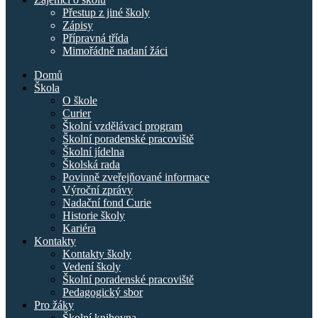
Přestup z jiné školy
Zápisy
Přípravná třída
Mimořádně nadaní žáci
Domů
Škola
O škole
Curier
Školní vzdělávací program
Školní poradenské pracoviště
Školní jídelna
Školská rada
Povinně zveřejňované informace
Výroční zprávy
Nadační fond Curie
Historie školy
Kariéra
Kontakty
Kontakty školy
Vedení školy
Školní poradenské pracoviště
Pedagogický sbor
Pro žáky
Školní knihovna