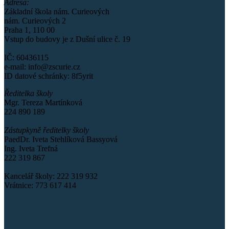
Adresa:
Základní škola nám. Curieových
nám. Curieových 2
Praha 1, 110 00
Vstup do budovy je z Dušní ulice č. 19
IČ: 60436115
e-mail: info@zscurie.cz
ID datové schránky: 8f5yrit
Ředitelka školy
Mgr. Tereza Martínková
224 890 189
Zástupkyně ředitelky školy
PaedDr. Iveta Stehlíková Bassyová
Ing. Iveta Trefná
222 319 867
Kancelář školy: 222 319 932
Vrátnice: 773 617 414