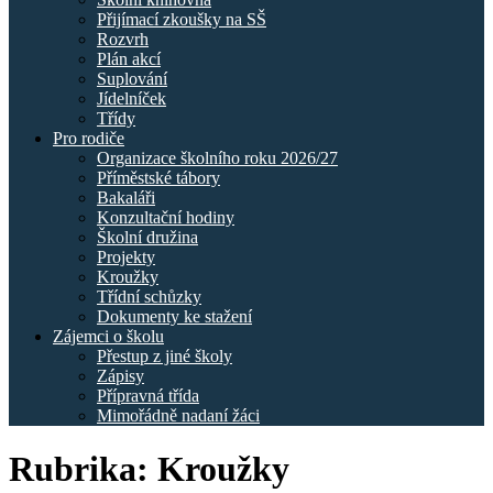
Přijímací zkoušky na SŠ
Rozvrh
Plán akcí
Suplování
Jídelníček
Třídy
Pro rodiče
Organizace školního roku 2026/27
Příměstské tábory
Bakaláři
Konzultační hodiny
Školní družina
Projekty
Kroužky
Třídní schůzky
Dokumenty ke stažení
Zájemci o školu
Přestup z jiné školy
Zápisy
Přípravná třída
Mimořádně nadaní žáci
Rubrika:
Kroužky