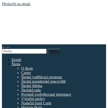
Přeskočit na obsah
Základní
škola
náměstí
Curieových
Přepnout
Přepnout
Vyhledávání
mobilní
vyhledávací
menu
pole
Domů
Škola
O škole
Curier
Školní vzdělávací program
Školní poradenské pracoviště
Školní jídelna
Školská rada
Povinně zveřejňované informace
Výroční zprávy
Nadační fond Curie
Historie školy