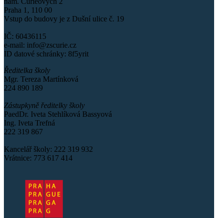
nám. Curieových 2
Praha 1, 110 00
Vstup do budovy je z Dušní ulice č. 19
IČ: 60436115
e-mail: info@zscurie.cz
ID datové schránky: 8f5yrit
Ředitelka školy
Mgr. Tereza Martínková
224 890 189
Zástupkyně ředitelky školy
PaedDr. Iveta Stehlíková Bassyová
Ing. Iveta Trefná
222 319 867
Kancelář školy: 222 319 932
Vrátnice: 773 617 414