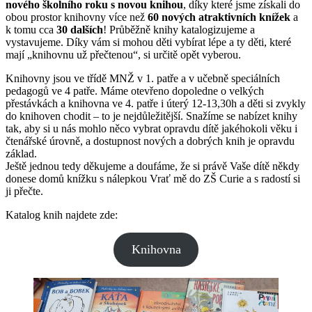
nového školního roku s novou knihou
, díky které jsme získali do
obou prostor knihovny více než
60 nových atraktivních knížek
a
k tomu cca
30 dalších
! Průběžně knihy katalogizujeme a
vystavujeme. Díky vám si mohou děti vybírat lépe a ty děti, které
mají „knihovnu už přečtenou“, si určitě opět vyberou.
Knihovny jsou ve třídě MNŽ v 1. patře a v učebně speciálních
pedagogů ve 4 patře. Máme otevřeno dopoledne o velkých
přestávkách a knihovna ve 4. patře i úterý 12-13,30h a děti si zvykly
do knihoven chodit – to je nejdůležitější. Snažíme se nabízet knihy
tak, aby si u nás mohlo něco vybrat opravdu dítě jakéhokoli věku i
čtenářské úrovně, a dostupnost nových a dobrých knih je opravdu
základ.
Ještě jednou tedy děkujeme a doufáme, že si právě Vaše dítě někdy
donese domů knížku s nálepkou Vrať mě do ZŠ Curie a s radostí si
ji přečte.
Katalog knih najdete zde:
Knihovna