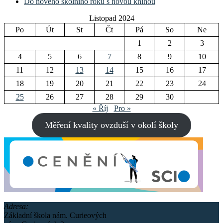
Do nového školního roku s novou knihou
Listopad 2024
Po
Út
St
Čt
Pá
So
Ne
1
2
3
4
5
6
7
8
9
10
11
12
13
14
15
16
17
18
19
20
21
22
23
24
25
26
27
28
29
30
« Říj
Pro »
Měření kvality ovzduší v okolí školy
Adresa:
Základní škola nám. Curieových