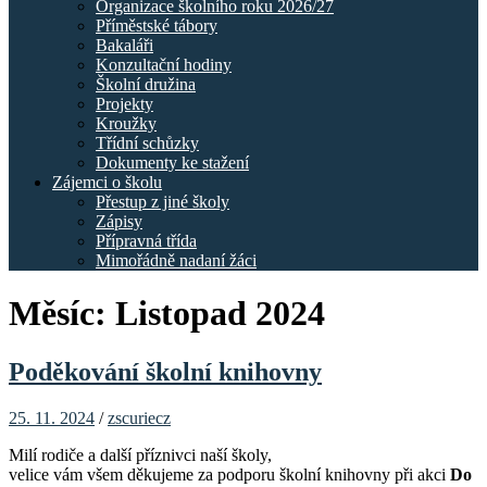
Organizace školního roku 2026/27
Příměstské tábory
Bakaláři
Konzultační hodiny
Školní družina
Projekty
Kroužky
Třídní schůzky
Dokumenty ke stažení
Zájemci o školu
Přestup z jiné školy
Zápisy
Přípravná třída
Mimořádně nadaní žáci
Měsíc:
Listopad 2024
Poděkování školní knihovny
25. 11. 2024
/
zscuriecz
Milí rodiče a další příznivci naší školy,
velice vám všem děkujeme za podporu školní knihovny při akci
Do