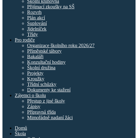
Školní knihovna
Přijímací zkoušky na SŠ
Rozvrh
Plán akcí
Suplování
Jídelníček
Třídy
Pro rodiče
Organizace školního roku 2026/27
Příměstské tábory
Bakaláři
Konzultační hodiny
Školní družina
Projekty
Kroužky
Třídní schůzky
Dokumenty ke stažení
Zájemci o školu
Přestup z jiné školy
Zápisy
Přípravná třída
Mimořádně nadaní žáci
Domů
Škola