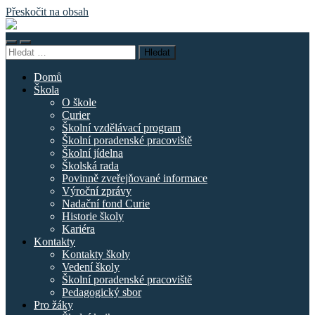
Přeskočit na obsah
Základní
škola
Přepnout
Přepnout
náměstí
Vyhledávání
mobilní
vyhledávací
Curieových
menu
pole
Domů
Škola
O škole
Curier
Školní vzdělávací program
Školní poradenské pracoviště
Školní jídelna
Školská rada
Povinně zveřejňované informace
Výroční zprávy
Nadační fond Curie
Historie školy
Kariéra
Kontakty
Kontakty školy
Vedení školy
Školní poradenské pracoviště
Pedagogický sbor
Pro žáky