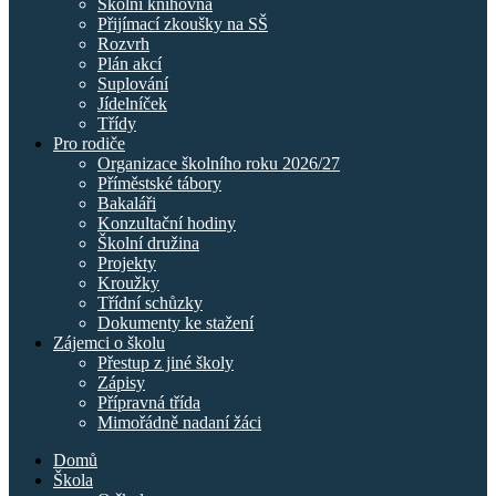
Školní knihovna
Přijímací zkoušky na SŠ
Rozvrh
Plán akcí
Suplování
Jídelníček
Třídy
Pro rodiče
Organizace školního roku 2026/27
Příměstské tábory
Bakaláři
Konzultační hodiny
Školní družina
Projekty
Kroužky
Třídní schůzky
Dokumenty ke stažení
Zájemci o školu
Přestup z jiné školy
Zápisy
Přípravná třída
Mimořádně nadaní žáci
Domů
Škola