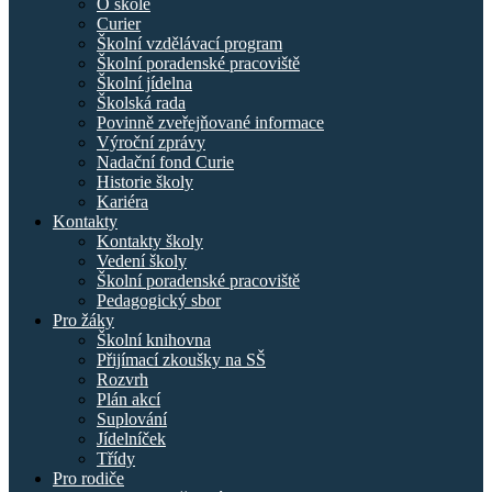
O škole
Curier
Školní vzdělávací program
Školní poradenské pracoviště
Školní jídelna
Školská rada
Povinně zveřejňované informace
Výroční zprávy
Nadační fond Curie
Historie školy
Kariéra
Kontakty
Kontakty školy
Vedení školy
Školní poradenské pracoviště
Pedagogický sbor
Pro žáky
Školní knihovna
Přijímací zkoušky na SŠ
Rozvrh
Plán akcí
Suplování
Jídelníček
Třídy
Pro rodiče