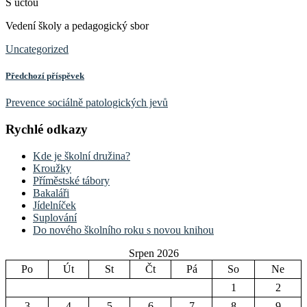
S úctou
Vedení školy a pedagogický sbor
Uncategorized
Předchozí příspěvek
Prevence sociálně patologických jevů
Rychlé odkazy
Kde je školní družina?
Kroužky
Příměstské tábory
Bakaláři
Jídelníček
Suplování
Do nového školního roku s novou knihou
Srpen 2026
Po
Út
St
Čt
Pá
So
Ne
1
2
3
4
5
6
7
8
9