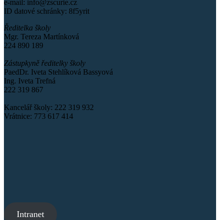
e-mail: info@zscurie.cz
ID datové schránky: 8f5yrit
Ředitelka školy
Mgr. Tereza Martínková
224 890 189
Zástupkyně ředitelky školy
PaedDr. Iveta Stehlíková Bassyová
Ing. Iveta Trefná
222 319 867
Kancelář školy: 222 319 932
Vrátnice: 773 617 414
Intranet