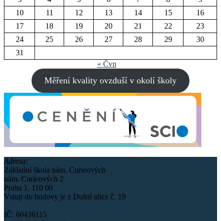
10
11
12
13
14
15
16
17
18
19
20
21
22
23
24
25
26
27
28
29
30
31
« Čvn
Měření kvality ovzduší v okolí školy
Adresa:
Základní škola nám. Curieových
nám. Curieových 2
Praha 1, 110 00
Vstup do budovy je z Dušní ulice č. 19
IČ: 60436115