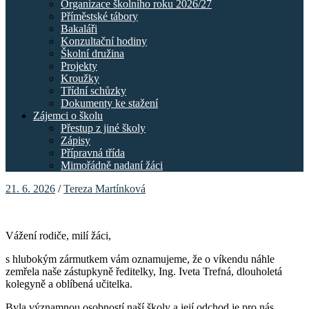
Organizace školního roku 2026/27
Příměstské tábory
Bakaláři
Konzultační hodiny
Školní družina
Projekty
Kroužky
Třídní schůzky
Dokumenty ke stažení
Zájemci o školu
Přestup z jiné školy
Zápisy
Přípravná třída
Mimořádně nadaní žáci
21. 6. 2026
/
Tereza Martínková
Vážení rodiče, milí žáci,
s hlubokým zármutkem vám oznamujeme, že o víkendu náhle
zemřela naše zástupkyně ředitelky, Ing. Iveta Trefná, dlouholetá
kolegyně a oblíbená učitelka.
Byla významnou osobností naší školy a její odchod je pro nás