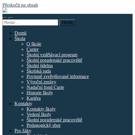
Přeskočit na obsah
Základní
škola
Přepnout
Přepnout
náměstí
Vyhledávání
mobilní
vyhledávací
Curieových
menu
pole
Domů
Škola
O škole
Curier
Školní vzdělávací program
Školní poradenské pracoviště
Školní jídelna
Školská rada
Povinně zveřejňované informace
Výroční zprávy
Nadační fond Curie
Historie školy
Kariéra
Kontakty
Kontakty školy
Vedení školy
Školní poradenské pracoviště
Pedagogický sbor
Pro žáky