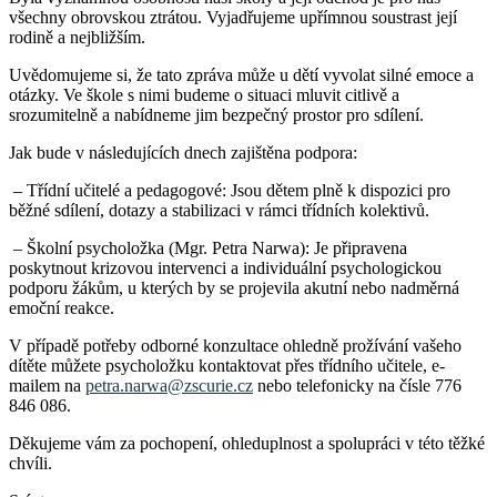
všechny obrovskou ztrátou. Vyjadřujeme upřímnou soustrast její
rodině a nejbližším.
Uvědomujeme si, že tato zpráva může u dětí vyvolat silné emoce a
otázky. Ve škole s nimi budeme o situaci mluvit citlivě a
srozumitelně a nabídneme jim bezpečný prostor pro sdílení.
Jak bude v následujících dnech zajištěna podpora:
– Třídní učitelé a pedagogové: Jsou dětem plně k dispozici pro
běžné sdílení, dotazy a stabilizaci v rámci třídních kolektivů.
– Školní psycholožka (Mgr. Petra Narwa): Je připravena
poskytnout krizovou intervenci a individuální psychologickou
podporu žákům, u kterých by se projevila akutní nebo nadměrná
emoční reakce.
V případě potřeby odborné konzultace ohledně prožívání vašeho
dítěte můžete psycholožku kontaktovat přes třídního učitele, e-
mailem na
petra.narwa@zscurie.cz
nebo telefonicky na čísle 776
846 086.
Děkujeme vám za pochopení, ohleduplnost a spolupráci v této těžké
chvíli.